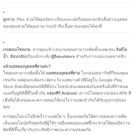
: Plex ช่วยให้คุณจัดระเบียบและสตรีมคอลเลกชันสื่อส่วนบุคคล
ลูกกาง
ของคุณช่วยให้คุณสามารถเข้าถึงเนื้อหาของคุณได้ทุกที่
: หากคุณเข้าเล่นเกมคุณสามารถติดตั้งแอพเช่น
เกมคอนโซลเกม
ลิงค์ไอ
,
หรือแม้กระทั่ง
สำหรับการเล่นเกมคลาสสิก
น้ำ
ย้อนกลับ
ผู้อีamulators
แล้วแอพของบุคคลที่สามล่ะ?
ใช่คุณสามารถติดตั้งได้
ในกล่องสมาร์ททีวีของคุณ
แอพของบุคคลที่สาม
เช่นกัน แต่คุณจะต้องระมัดระวัง แอพบางตัวที่มีอยู่ใน Google Play
Store ยังคงมีคุณสมบัติที่มีประโยชน์เช่นแพลตฟอร์มสตรีมมิ่งที่กำหนด
เองหรือยูทิลิตี้ที่ไม่ซ้ำกัน
- ดาวน์โหลดจากแหล่ง APK ที่
กล่องทีวี Android
เชื่อถือได้เสมอและตรวจสอบให้แน่ใจว่าแอพเข้ากันได้กับอุปกรณ์ของ
คุณ
หากคุณไม่แน่ใจอีกครั้งว่าแอพใด ๆ นั้นปลอดภัยให้ตรวจสอบความคิด
เห็นออนไลน์หรือฟอรัมที่ผู้ใช้รายอื่นทดสอบแอพซึ่งจะช่วยให้คุณมีความ
คิดที่ดีขึ้นเกี่ยวกับประสิทธิภาพและความปลอดภัย