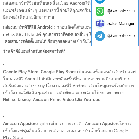
กล่องสมาร์ททีวีเช่นที่ขับเคลื่อนโดย
ให้ผู้ใช้มีอิสระในการติดตั้ง
Android
แอปพลิเคชันต่างๆ แอพเหล่านี้ช่วยให้คุณสตรีมภาพยนตร์เล่นเกมเรียกดู
ผู้จัดการฝ่ายขาย
อินเทอร์เน็ตและอีกมากมาย
Sales Manager
มาก่อนติดตั้งกับแอพบางตัวเช่น YouTube-
กล่องสมาร์ททีวีที่ใช้ Android
netflix และ Hulu แต่
คำตอบคือใช่
คุณสามารถติดตั้งแอพอื่น ๆ ได้หรือไม่?
ผู้จัดการฝ่ายขาย
-
หากเข้ากันได้กับระบบปฏิบัติการ
คุณสามารถติดตั้งแอพได้เกือบทุกแอพ
ร้านค้าคีย์แอพสำหรับกล่องสมาร์ททีวี
:
เป็นแหล่งข้อมูลหลักสำหรับแอพ
Google Play Store
Google Play Store
ในกล่องทีวี Android มันมีแอพพลิเคชั่นที่หลากหลายรวมถึงเกมบริการ
สตรีมมิ่งและสาธารณูปโภค กล่องทีวี Android ส่วนใหญ่มาพร้อมกับการ
เข้าถึงร้านนี้ดังนั้นคุณสามารถติดตั้งแอพยอดนิยมได้อย่างง่ายดาย
-
Netflix, Disney, Amazon Prime Video และ YouTube
: อุปกรณ์บางอย่างรองรับ
ให้การ
Amazon Appstore
Amazon Appstore
เข้าถึงแอพชุดอื่นแม้ว่าการเลือกอาจแตกต่างกันเล็กน้อยจาก Google
Play Store