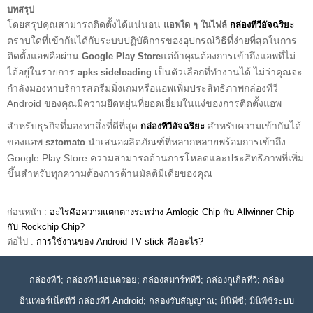
บทสรุป
โดยสรุปคุณสามารถติดตั้งได้แน่นอน
แอพใด ๆ ในไฟล์
กล่องทีวีอัจฉริยะ
ตราบใดที่เข้ากันได้กับระบบปฏิบัติการของอุปกรณ์วิธีที่ง่ายที่สุดในการ
ติดตั้งแอพคือผ่าน
แต่ถ้าคุณต้องการเข้าถึงแอพที่ไม่
Google Play Store
ได้อยู่ในรายการ
เป็นตัวเลือกที่ทำงานได้ ไม่ว่าคุณจะ
apks sideloading
กำลังมองหาบริการสตรีมมิ่งเกมหรือแอพเพิ่มประสิทธิภาพกล่องทีวี
Android ของคุณมีความยืดหยุ่นที่ยอดเยี่ยมในแง่ของการติดตั้งแอพ
สำหรับธุรกิจที่มองหาสิ่งที่ดีที่สุด
สำหรับความเข้ากันได้
กล่องทีวีอัจฉริยะ
ของแอพ
นำเสนอผลิตภัณฑ์ที่หลากหลายพร้อมการเข้าถึง
sztomato
Google Play Store ความสามารถด้านการโหลดและประสิทธิภาพที่เพิ่ม
ขึ้นสำหรับทุกความต้องการด้านมัลติมีเดียของคุณ
ก่อนหน้า :
อะไรคือความแตกต่างระหว่าง Amlogic Chip กับ Allwinner Chip
กับ Rockchip Chip?
ต่อไป :
การใช้งานของ Android TV stick คืออะไร?
กล่องทีวี; กล่องทีวีแอนดรอย; กล่องสมาร์ททีวี; กล่องกูเกิลทีวี; กล่อง
อินเทอร์เน็ตทีวี กล่องทีวี Android; กล่องรับสัญญาณ; มินิพีซี; มินิพีซีระบบ