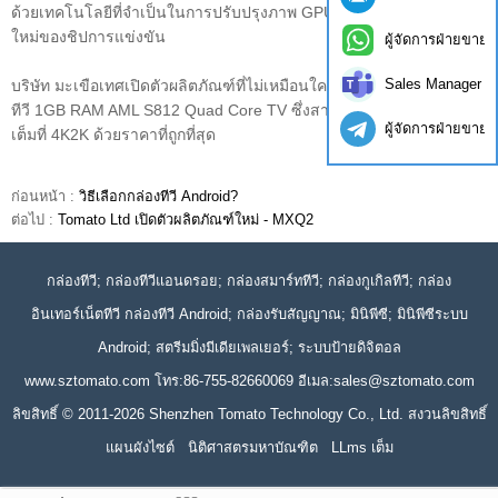
ด้วยเทคโนโลยีที่จำเป็นในการปรับปรุงภาพ GPU จะกลายเป็นจุดสนใจ
ใหม่ของชิปการแข่งขัน
ผู้จัดการฝ่ายขาย
Sales Manager
บริษัท มะเขือเทศเปิดตัวผลิตภัณฑ์ที่ไม่เหมือนใคร TM8C มันเป็นกล่อง
ทีวี 1GB RAM AML S812 Quad Core TV ซึ่งสามารถถอดรหัสได้อย่าง
ผู้จัดการฝ่ายขาย
เต็มที่ 4K2K ด้วยราคาที่ถูกที่สุด
ก่อนหน้า :
วิธีเลือกกล่องทีวี Android?
ต่อไป :
Tomato Ltd เปิดตัวผลิตภัณฑ์ใหม่ - MXQ2
กล่องทีวี; กล่องทีวีแอนดรอย; กล่องสมาร์ททีวี; กล่องกูเกิลทีวี; กล่อง
อินเทอร์เน็ตทีวี กล่องทีวี Android; กล่องรับสัญญาณ; มินิพีซี; มินิพีซีระบบ
Android; สตรีมมิ่งมีเดียเพลเยอร์; ระบบป้ายดิจิตอล
www.sztomato.com
โทร:86-755-82660069 อีเมล:
sales@sztomato.com
ลิขสิทธิ์ © 2011-2026 Shenzhen Tomato Technology Co., Ltd. สงวนลิขสิทธิ์
แผนผังไซต์
นิติศาสตรมหาบัณฑิต
LLms เต็ม