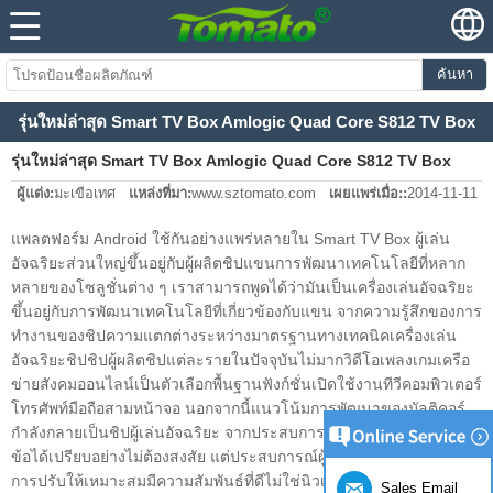
ค้นหา
รุ่นใหม่ล่าสุด Smart TV Box Amlogic Quad Core S812 TV Box
รุ่นใหม่ล่าสุด Smart TV Box Amlogic Quad Core S812 TV Box
ผู้แต่ง:
มะเขือเทศ
แหล่งที่มา:
www.sztomato.com
เผยแพร่เมื่อ::
2014-11-11
แพลตฟอร์ม Android ใช้กันอย่างแพร่หลายใน Smart TV Box ผู้เล่น
อัจฉริยะส่วนใหญ่ขึ้นอยู่กับผู้ผลิตชิปแขนการพัฒนาเทคโนโลยีที่หลาก
หลายของโซลูชั่นต่าง ๆ เราสามารถพูดได้ว่ามันเป็นเครื่องเล่นอัจฉริยะ
ขึ้นอยู่กับการพัฒนาเทคโนโลยีที่เกี่ยวข้องกับแขน จากความรู้สึกของการ
ทำงานของชิปความแตกต่างระหว่างมาตรฐานทางเทคนิคเครื่องเล่น
อัจฉริยะชิปชิปผู้ผลิตชิปแต่ละรายในปัจจุบันไม่มากวิดีโอเพลงเกมเครือ
ข่ายสังคมออนไลน์เป็นตัวเลือกพื้นฐานฟังก์ชั่นเปิดใช้งานทีวีคอมพิวเตอร์
โทรศัพท์มือถือสามหน้าจอ นอกจากนี้แนวโน้มการพัฒนาของมัลติคอร์
กำลังกลายเป็นชิปผู้เล่นอัจฉริยะ จากประสบการณ์ของผู้ใช้มัลติคอร์จะมี
ข้อได้เปรียบอย่างไม่ต้องสงสัย แต่ประสบการณ์ผู้ใช้และซอฟต์แวร์หลัง
การปรับให้เหมาะสมมีความสัมพันธ์ที่ดีไม่ใช่นิวเคลียร์ที่ดีกว่า นอกจากนี้
Sales Email