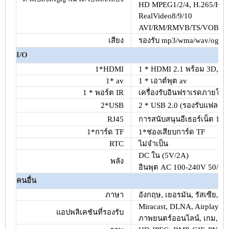
HD MPEG1/2/4, H.265/HE
RealVideo8/9/10
AVI/RM/RMVB/TS/VOB/M
เสียง
รองรับ mp3/wma/wav/ogg/dd
I/O
1*HDMI
1 * HDMI 2.1 พร้อม 3D, 
1* av
1 * เอาต์พุต av
1 * พอร์ต IR
เครื่องรับอินฟราเรดภายใน
2*USB
2 * USB 2.0 (รองรับแฟลช
RJ45
การสนับสนุนอีเธอร์เน็ต 10
1*การ์ด TF
1*ช่องเสียบการ์ด TF
RTC
ไม่จำเป็น
DC ใน (5V/2A)
พลัง
อินพุต AC 100-240V 50/60
คนอื่น
ภาษา
อังกฤษ, เยอรมัน, รัสเซีย, ฝร
Miracast, DLNA, Airplay, Sk
แอปพลิเคชันที่รองรับ
ภาพยนตร์ออนไลน์, เกม, ฯล