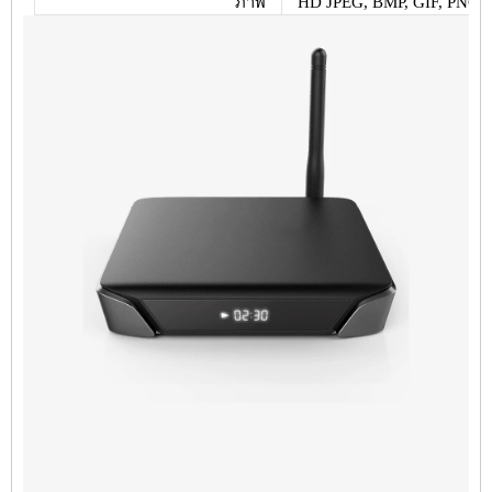
ภาพ
HD JPEG, BMP, GIF, PNG, 