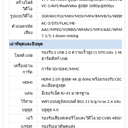
สร้างไฟล์
VC-1/AVS/RealVideo สูงสุด 1080p@60fps
วิดีโอ
รูปแบบวิดีโอ
3GP/AVI/FLV/MKV/MOV/MP4/RMVB/ts/WEBM
AC-3/DTS/FLAC/HE-
ตัวถอดรหัส
AAC/MPEG/VORBIS/WMAV2/MP3/AAC/WMA/RM/
เสียง
7.1/5.1 down-mixing
เอาท์พุตและอินพุต
รองรับ 2 USB 2.0 ความเร็วสูง (1 OTG และ 1 HOST
โฮสต์ USB
ฮาร์ดดิสก์ USB
เครื่องอ่าน
การ์ด SD/SDHC/MMC
การ์ด
HDMI
2.0ก
สูงสุด 4K @ 60Hz พร้อมรองรับ CEC 
HDMI
ละเอียดสูงสุด
แลน
อีเธอร์เน็ต RJ-45 มาตรฐาน
ไร้สาย
WiFi แบบดูอัลแบนด์ 802.11 b/g/n/ac 2.4 และ 5.0
บลูทูธ
บลูทูธ 4.0
เอวี
รองรับเสียงสเตอริโอและวิดีโอ SD CVBS 480i/576
S/PDIF
รองรับเอาต์พุตแสง