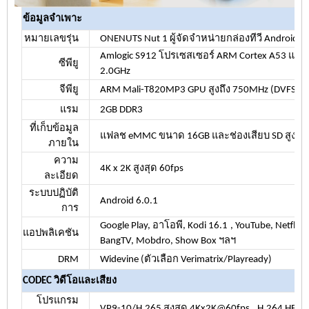
ข้อมูลจำเพาะ
หมายเลขรุ่น
ONENUTS Nut 1 ผู้จัดจำหน่ายกล่องทีวี Android
Amlogic S912 โปรเซสเซอร์ ARM Cortex A53 แบบ oc
ซีพียู
2.0GHz
จีพียู
ARM Mali-T820MP3 GPU สูงถึง 750MHz (DVFS)
แรม
2GB DDR3
ที่เก็บข้อมูล
แฟลช eMMC ขนาด 16GB และช่องเสียบ SD สูงสุด
ภายใน
ความ
4K x 2K สูงสุด 60fps
ละเอียด
ระบบปฏิบัติ
Android
6.0.1
การ
Google Play, อาโอพี, Kodi
16.1
, YouTube, Netfli
แอปพลิเคชัน
BangTV, Mobdro, Show Box ฯลฯ
DRM
Widevine (ตัวเลือก Verimatrix/Playready)
CODEC วิดีโอและเสียง
โปรแกรม
VP9-10/H.265 สูงสุด 4Kx2K@60fps
, H.264 HE