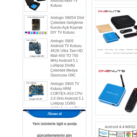
Amlogic S905X Dört
Çekirdek Geliştirme
Kurulu Açık Kaynak
DIY TV Kutusu
Amlogic S905
Android TV Kutusu
4K2K Ultra Tam HD
Mali-450 TO 750
MHz Android 5.1
Lollipop Dörtlü
Çekirdek Medya
Oyuncusu G9C
Amlogic S905 TV
Kutusu ARM
CORTEX-A53 CPU
2,0 GHz Android 5.1
Lollipop 1G/8G
4K2K Android TV
Kutusu Medya
Oyuncusu S9
Abone ol
En Yeni Amlogic
Yeni ürünlerle ilgili e-posta
S905X TV Kutusu
Android 6.0 OS
Amlogic S905X TV
güncellemelerini alın