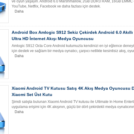
ve oyun yaşayın. Android 6.0 Marshmallow, 2GB DDR3 RAM, 16GB EMMC dep
YouTube, Netflix, Facebook ve daha fazlası için destek.
Daha
Android Box Amlogic S912 Sekiz Çekirdek Android 6.0 Akıl
Ultra HD İnternet Akışı Medya Oyuncusu
Amlogic S912 Octa Core Android kutumuzla kendinizi en iyi eğlence deneyim
için destek ve sağlam bir medya oynatıcı, çarpıcı netlikte kesintisiz akış, oy
Daha
Xiaomi Android TV Kutusu Satış 4K Akış Medya Oyuncusu D
Xiaomi Set Üst Kutu
Şimdi satışta bulunan Xiaomi Android TV kutusu ile Ultimate In Home Enterta
uygulama erişimi için 4K akışının, güçlü bir dört çekirdekli medya oynatıcını
Daha