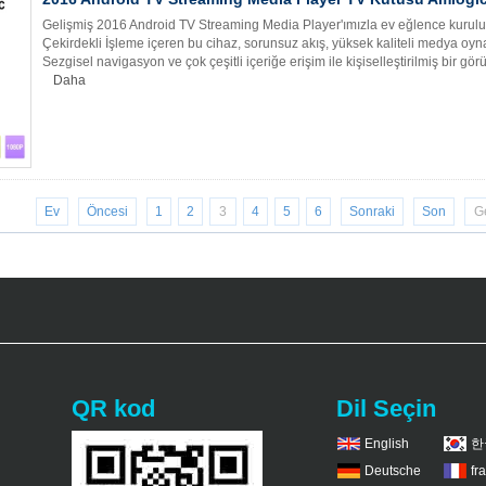
Gelişmiş 2016 Android TV Streaming Media Player'ımızla ev eğlence kurul
Çekirdekli İşleme içeren bu cihaz, sorunsuz akış, yüksek kaliteli medya oy
Sezgisel navigasyon ve çok çeşitli içeriğe erişim ile kişiselleştirilmiş bir gö
Daha
Ev
Öncesi
1
2
3
4
5
6
Sonraki
Son
G
QR kod
Dil Seçin
English
한
Deutsche
fr