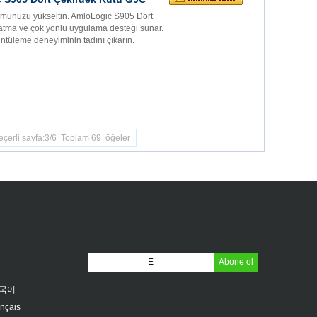
umunuzu yükseltin. AmloLogic S905 Dört
natma ve çok yönlü uygulama desteği sunar.
rüntüleme deneyiminin tadını çıkarın.
eçerli sayfa:3/6 Toplam 69 öğeler
국어
ançais