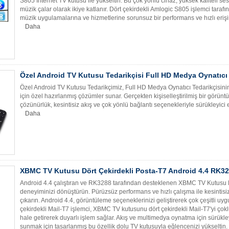
S805 İnternet TV kutusu ile yükseltin. Bu çok yönlü cihaz, yüksek kaliteli ses
müzik çalar olarak ikiye katlanır. Dört çekirdekli Amlogic S805 işlemci tar
müzik uygulamalarına ve hizmetlerine sorunsuz bir performans ve hızlı erişi
Daha
Özel Android TV Kutusu Tedarikçisi Full HD Medya Oynatıcı 
Özel Android TV Kutusu Tedarikçimiz, Full HD Medya Oynatıcı Tedarikçisinin 
için özel hazırlanmış çözümler sunar. Gerçekten kişiselleştirilmiş bir görün
çözünürlük, kesintisiz akış ve çok yönlü bağlantı seçenekleriyle sürükleyici
Daha
XBMC TV Kutusu Dört Çekirdekli Posta-T7 Android 4.4 RK3
Android 4.4 çalıştıran ve RK3288 tarafından desteklenen XBMC TV Kutusu D
deneyiminizi dönüştürün. Pürüzsüz performans ve hızlı çalışma ile kesintisi
çıkarın. Android 4.4, görüntüleme seçeneklerinizi geliştirerek çok çeşitli uy
çekirdekli Mail-T7 işlemci, XBMC TV kutusunu dört çekirdekli Mail-T7'yi 
hale getirerek duyarlı işlem sağlar. Akış ve multimedya oynatma için sürükle
sunmak için tasarlanmış bu özellik dolu TV kutusuyla eğlencenizi yükseltin.