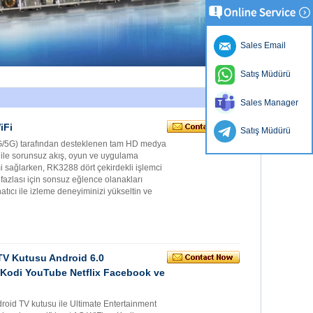
Sales Email
Satış Müdürü
Sales Manager
iFi
Satış Müdürü
2.4G/5G) tarafından desteklenen tam HD medya
 ile sorunsuz akış, oyun ve uygulama
imi sağlarken, RK3288 dört çekirdekli işlemci
 fazlası için sonsuz eğlence olanakları
atıcı ile izleme deneyiminizi yükseltin ve
TV Kutusu Android 6.0
Kodi YouTube Netflix Facebook ve
oid TV kutusu ile Ultimate Entertainment