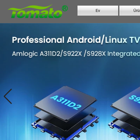
Ev
Ürü