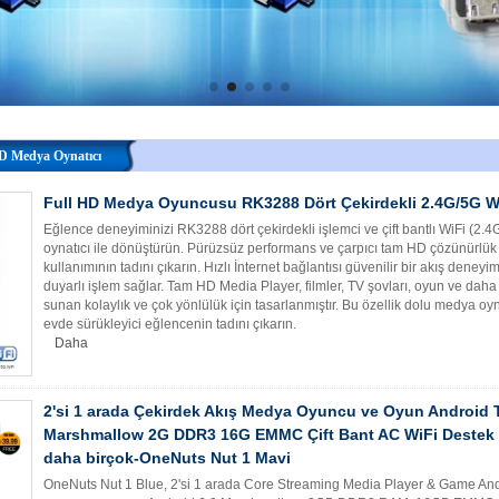
HD Medya Oynatıcı
Full HD Medya Oyuncusu RK3288 Dört Çekirdekli 2.4G/5G W
Eğlence deneyiminizi RK3288 dört çekirdekli işlemci ve çift bantlı WiFi (
oynatıcı ile dönüştürün. Pürüzsüz performans ve çarpıcı tam HD çözünürlük
kullanımının tadını çıkarın. Hızlı İnternet bağlantısı güvenilir bir akış deney
duyarlı işlem sağlar. Tam HD Media Player, filmler, TV şovları, oyun ve daha
sunan kolaylık ve çok yönlülük için tasarlanmıştır. Bu özellik dolu medya oyn
evde sürükleyici eğlencenin tadını çıkarın.
Daha
2'si 1 arada Çekirdek Akış Medya Oyuncu ve Oyun Android 
Marshmallow 2G DDR3 16G EMMC Çift Bant AC WiFi Destek 
daha birçok-OneNuts Nut 1 Mavi
OneNuts Nut 1 Blue, 2'si 1 arada Core Streaming Media Player & Game Andr