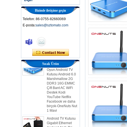
Bizimle iletişime geçin
Telefon: 86-0755-82660069
E-posta:
sales@sztomato.com
Akıllı TV Kutusu Ott
Android 4.4 Kikat
TV Kutusu MXQ
2'si 1 arada
Çekirdek Akış
Medya Oyuncu ve
Oyun Android TV
Sıcak Ürün
Kutusu Android 6.0
Marshmallow 2G
DDR3 16G EMMC
Çift Bant AC WiFi
Destek Kodi
YouTube Netflix
Facebook ve daha
birçok-OneNuts Nut
1 Mavi
Android TV Kutusu
Gigabit Ethernet
Android Akıllı TV
Kutusu