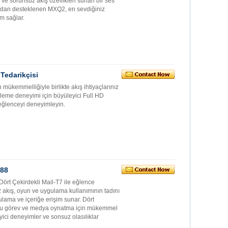
 ve sorunsuz akış özellikleri sunan bir ses
afından desteklenen MXQ2, en sevdiğiniz
m sağlar.
Tedarikçisi
mükemmelliğiyle birlikte akış ihtiyaçlarınız
tüleme deneyimi için büyüleyici Full HD
 eğlenceyi deneyimleyin.
288
ört Çekirdekli Mail-T7 ile eğlence
z akış, oyun ve uygulama kullanımının tadını
gulama ve içeriğe erişim sunar. Dört
çoklu görev ve medya oynatma için mükemmel
yici deneyimler ve sonsuz olasılıklar