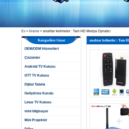
Ev
>
Arama
> anahtar kelimeler : Tam HD Medya Oynatıcı
Kategorilere Gözat
anahtar kelimeler : Tam 
OEM/ODM Hizmetleri
Çözümler
Android TV Kutusu
OTT TV Kutusu
Dijital Tabela
Geliştirme Kurulu
Linux TV Kutusu
mini bilgisayar
Mini Projektör
Diğer