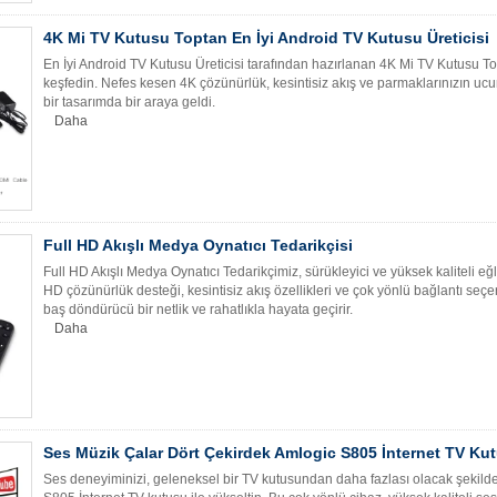
4K Mi TV Kutusu Toptan En İyi Android TV Kutusu Üreticisi
En İyi Android TV Kutusu Üreticisi tarafından hazırlanan 4K Mi TV Kutusu To
keşfedin. Nefes kesen 4K çözünürlük, kesintisiz akış ve parmaklarınızın uc
bir tasarımda bir araya geldi.
Daha
Full HD Akışlı Medya Oynatıcı Tedarikçisi
Full HD Akışlı Medya Oynatıcı Tedarikçimiz, sürükleyici ve yüksek kaliteli eğle
HD çözünürlük desteği, kesintisiz akış özellikleri ve çok yönlü bağlantı seçen
baş döndürücü bir netlik ve rahatlıkla hayata geçirir.
Daha
Ses Müzik Çalar Dört Çekirdek Amlogic S805 İnternet TV K
Ses deneyiminizi, geleneksel bir TV kutusundan daha fazlası olacak şekil