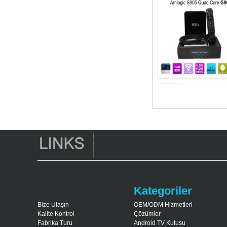
Mali-450 TO 750
MHz Android 5.1
Lollipop Dörtlü
Çekirdek Medya
Oyuncusu G9C
Amlogic S905 TV
Kutusu ARM
CORTEX-A53 CPU
2,0 GHz Android 5.1
Lollipop 1G/8G
4K2K Android TV
Kutusu Medya
Oyuncusu S9
En Yeni Amlogic
S905X TV Kutusu
Android 6.0 OS
Amlogic S905X TV
Kutusu Dört
Çekirdek Ott TV
Kutusu VP9 H.265
Akıllı TV Kutusu X96
Kategoriler
3G/4G SIM Kart
Yuvası, Tam HD
Bize Ulaşın
OEM/ODM Hizmetleri
Medya Oyuncu
Kalite Kontrol
Çözümler
Tedarikçisi ile
Fabrika Turu
Android TV Kutusu
Android TV Kutusu