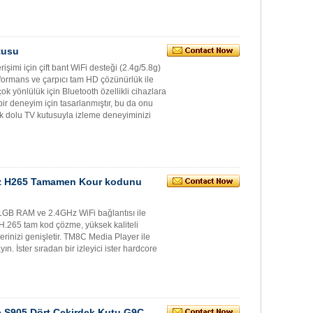
tusu
işimi için çift bant WiFi desteği (2.4g/5.8g)
formans ve çarpıcı tam HD çözünürlük ile
ok yönlülük için Bluetooth özellikli cihazlara
ir deneyim için tasarlanmıştır, bu da onu
ik dolu TV kutusuyla izleme deneyiminizi
z H265 Tamamen Kour kodunu
 1GB RAM ve 2.4GHz WiFi bağlantısı ile
 H.265 tam kod çözme, yüksek kaliteli
inizi genişletir. TM8C Media Player ile
ın. İster sıradan bir izleyici ister hardcore
c S905 Dört Çekirdek Kutu G9C