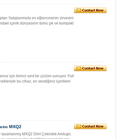
ptan Satışlarımızla ev eğlencesinin zirvesini
undaki içerik dünyasının tümü şık ve kompakt
nce için birinci sınıf bir çözüm sunuyor. Full
ekleriyle bu cihaz, en sevdiğiniz içerikleri
utusu MXQ2
de tasarlanmış MXQ2 Dört Çekirdek Amlogic