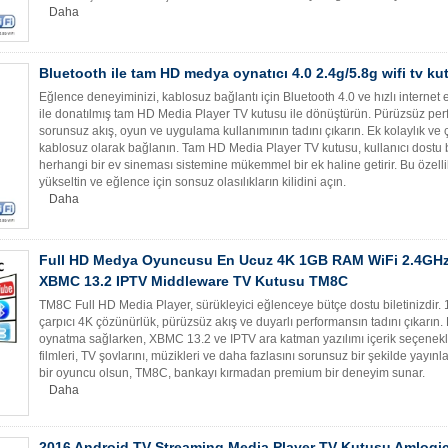
Daha
Bluetooth ile tam HD medya oynatıcı 4.0 2.4g/5.8g wifi tv ku
Eğlence deneyiminizi, kablosuz bağlantı için Bluetooth 4.0 ve hızlı internet er
ile donatılmış tam HD Media Player TV kutusu ile dönüştürün. Pürüzsüz per
sorunsuz akış, oyun ve uygulama kullanımının tadını çıkarın. Ek kolaylık ve ç
kablosuz olarak bağlanın. Tam HD Media Player TV kutusu, kullanıcı dostu b
herhangi bir ev sineması sistemine mükemmel bir ek haline getirir. Bu özell
yükseltin ve eğlence için sonsuz olasılıkların kilidini açın.
Daha
Full HD Medya Oyuncusu En Ucuz 4K 1GB RAM WiFi 2.4GH
XBMC 13.2 IPTV Middleware TV Kutusu TM8C
TM8C Full HD Media Player, sürükleyici eğlenceye bütçe dostu biletinizdir.
çarpıcı 4K çözünürlük, pürüzsüz akış ve duyarlı performansın tadını çıkarın.
oynatma sağlarken, XBMC 13.2 ve IPTV ara katman yazılımı içerik seçenekler
filmleri, TV şovlarını, müzikleri ve daha fazlasını sorunsuz bir şekilde yayınlay
bir oyuncu olsun, TM8C, bankayı kırmadan premium bir deneyim sunar.
Daha
2016 Android TV Streaming Media Player TV Kutusu Amlogi