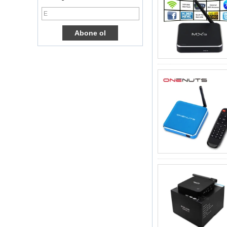
Kutusu Dört
Çekirdek Ott TV
Kutusu VP9 H.265
Akıllı TV Kutusu X96
3G/4G SIM Kart
Yuvası, Tam HD
Medya Oyuncu
Tedarikçisi ile
Android TV Kutusu
Android 6.0
Marshmallow
Amlogic S905X TV
Kutusu Dört
Çekirdek TV Kutusu
Ott Akıllı TV Kutusu
X96
Android 10
Allwinner Quad
Core H313 Çok
Çekirdekli G31 GPU
X96Q TV Kutusu
Akıllı TV Kutusu Ott
Android 4.4 Kikat
TV Kutusu MXQ