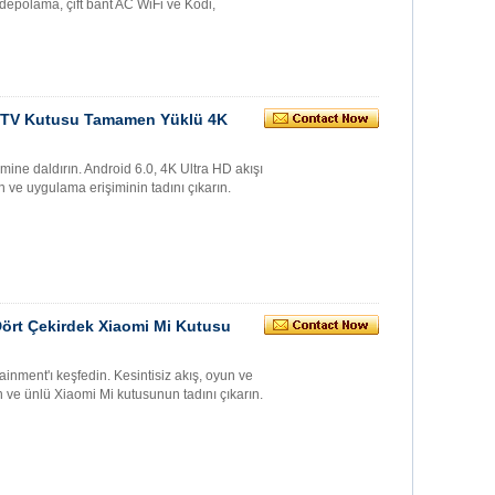
olama, çift bant AC WiFi ve Kodi,
lı TV Kutusu Tamamen Yüklü 4K
ine daldırın. Android 6.0, 4K Ultra HD akışı
un ve uygulama erişiminin tadını çıkarın.
ört Çekirdek Xiaomi Mi Kutusu
inment'ı keşfedin. Kesintisiz akış, oyun ve
n ve ünlü Xiaomi Mi kutusunun tadını çıkarın.