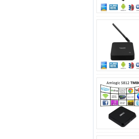
2'si 1 arada
Çekirdek Akış
Medya Oyuncu ve
Oyun Android TV
Kutusu Android 6.0
Marshmallow 2G
DDR3 16G EMMC
Çift Bant AC WiFi
Destek Kodi
YouTube Netflix
Facebook ve daha
birçok-OneNuts Nut
1 Mavi
Android TV Kutusu
Gigabit Ethernet
Android Akıllı TV
Kutusu
Amlogic S905X Dört
Çekirdek Geliştirme
Kurulu Açık Kaynak
DIY TV Kutusu
Amlogic S905
Android TV Kutusu
4K2K Ultra Tam HD