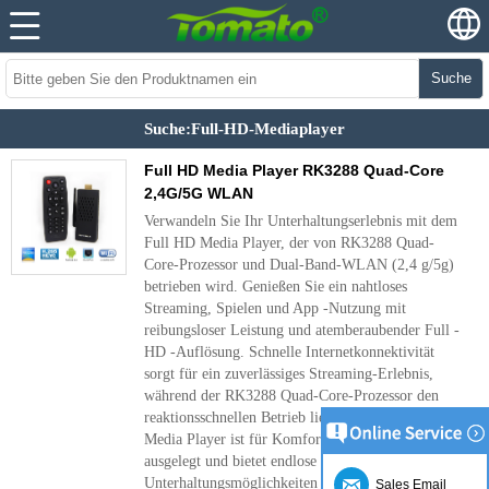
Suche
Suche:Full-HD-Mediaplayer
Full HD Media Player RK3288 Quad-Core
2,4G/5G WLAN
Verwandeln Sie Ihr Unterhaltungserlebnis mit dem
Full HD Media Player, der von RK3288 Quad-
Core-Prozessor und Dual-Band-WLAN (2,4 g/5g)
betrieben wird. Genießen Sie ein nahtloses
Streaming, Spielen und App -Nutzung mit
reibungsloser Leistung und atemberaubender Full -
HD -Auflösung. Schnelle Internetkonnektivität
sorgt für ein zuverlässiges Streaming-Erlebnis,
während der RK3288 Quad-Core-Prozessor den
reaktionsschnellen Betrieb liefert. Der Full HD
Media Player ist für Komfort und Vielseitigkeit
ausgelegt und bietet endlose
Unterhaltungsmöglichkeiten für Filme,
Sales Email