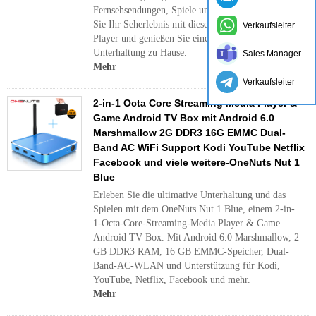
Fernsehsendungen, Spiele und vieles mehr. Erhöhen
Sie Ihr Seherlebnis mit diesem feenziellen Media-
Verkaufsleiter
Player und genießen Sie eine immersive
Unterhaltung zu Hause.
Sales Manager
Mehr
Verkaufsleiter
2-in-1 Octa Core Streaming Media Player &
Game Android TV Box mit Android 6.0
Marshmallow 2G DDR3 16G EMMC Dual-
Band AC WiFi Support Kodi YouTube Netflix
Facebook und viele weitere-OneNuts Nut 1
Blue
Erleben Sie die ultimative Unterhaltung und das
Spielen mit dem OneNuts Nut 1 Blue, einem 2-in-
1-Octa-Core-Streaming-Media Player & Game
Android TV Box. Mit Android 6.0 Marshmallow, 2
GB DDR3 RAM, 16 GB EMMC-Speicher, Dual-
Band-AC-WLAN und Unterstützung für Kodi,
YouTube, Netflix, Facebook und mehr.
Mehr