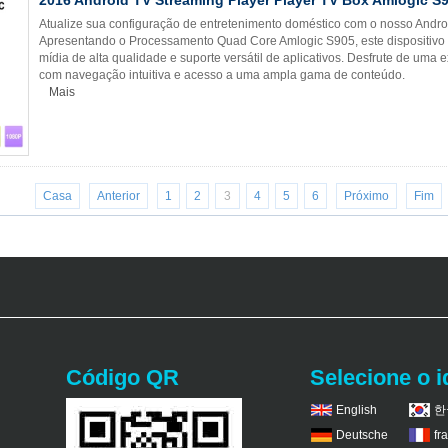
Atualize sua configuração de entretenimento doméstico com o nosso Andro
Apresentando o Processamento Quad Core Amlogic S905, este dispositivo 
mídia de alta qualidade e suporte versátil de aplicativos. Desfrute de uma
com navegação intuitiva e acesso a uma ampla gama de conteúdo.
Mais
Casa
Anterior
1
2
3
4
5
6
Próximo
Fim
Código QR
Selecione o 
English
한
Deutsche
fr