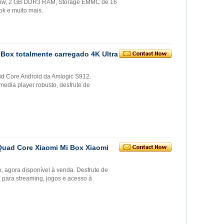
llow, 2 GB DDR3 RAM, Storage EMMC de 16
ok e muito mais.
Box totalmente carregado 4K Ultra
id Core Android da Amlogic S912.
media player robusto, desfrute de
Quad Core Xiaomi Mi Box Xiaomi
 agora disponível à venda. Desfrute de
para streaming, jogos e acesso à