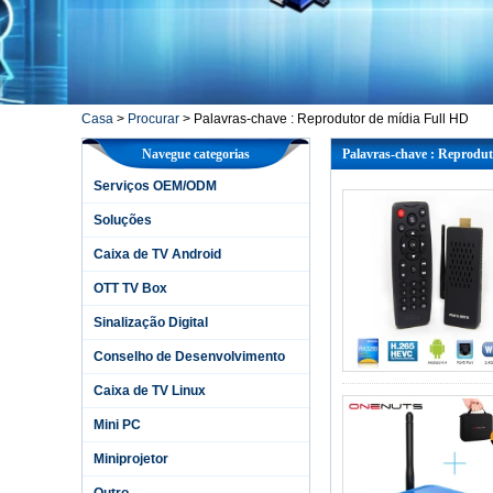
Casa
>
Procurar
> Palavras-chave : Reprodutor de mídia Full HD
Navegue categorias
Palavras-chave : Reprodut
Serviços OEM/ODM
Soluções
Caixa de TV Android
OTT TV Box
Sinalização Digital
Conselho de Desenvolvimento
Caixa de TV Linux
Mini PC
Miniprojetor
Outro