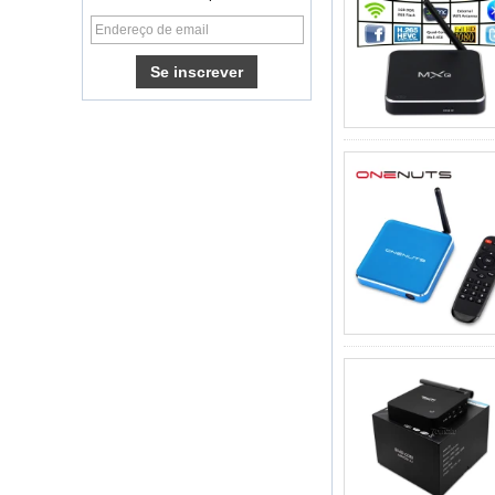
CORE OTT TV CAIX
Caixa de TV
Android com slot de
cartão SIM 3G/4G
Android 6.0
Marshmallow
Amlogic S905X TV
Box Quad Core TV
Box OTT Smart TV
Box x96
Android 10
AllWinner Quad
Core H313 Multi-
Core G31 GPU
X96Q TV Box
Caixa de TV
inteligente Ott
Android 4.4 Kikat
TV Box MXQ
2 em 1 Octa Core
Streaming Media
Player & Game