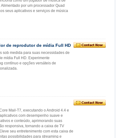
l funciona como um jogador de música de
o. Alimentado por um processador Quad
 seus aplicativos e serviços de música
or de reprodutor de mídia Full HD
es sob medida para suas necessidades de
e mídia Full HD. Experimente
ng contínuo e opções versáteis de
onalizada.
ore Mail-T7, executando o Android 4.4 e
e aplicativos com desempenho suave e
cativos e conteúdo, aprimorando suas
ão responsiva, tornando a caixa de TV
Eleve seu entretenimento com esta caixa de
nitas possibilidades para streaming e