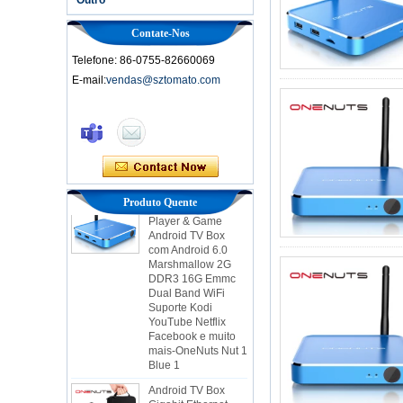
Contate-Nos
Telefone: 86-0755-82660069
E-mail:
vendas@sztomato.com
Caixa de TV
inteligente Ott
Android 4.4 Kikat
TV Box MXQ
2 em 1 Octa Core
Streaming Media
Produto Quente
Player & Game
Android TV Box
com Android 6.0
Marshmallow 2G
DDR3 16G Emmc
Dual Band WiFi
Suporte Kodi
YouTube Netflix
Facebook e muito
mais-OneNuts Nut 1
Blue 1
Android TV Box
Gigabit Ethernet
Android Smart TV