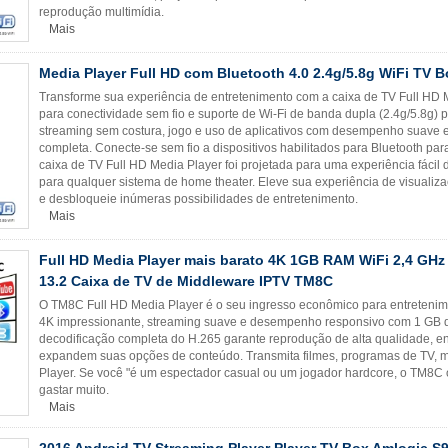
reprodução multimídia.
Mais
Media Player Full HD com Bluetooth 4.0 2.4g/5.8g WiFi TV B
Transforme sua experiência de entretenimento com a caixa de TV Full HD 
para conectividade sem fio e suporte de Wi-Fi de banda dupla (2.4g/5.8g) p
streaming sem costura, jogo e uso de aplicativos com desempenho suave
completa. Conecte-se sem fio a dispositivos habilitados para Bluetooth par
caixa de TV Full HD Media Player foi projetada para uma experiência fácil 
para qualquer sistema de home theater. Eleve sua experiência de visualiz
e desbloqueie inúmeras possibilidades de entretenimento.
Mais
Full HD Media Player mais barato 4K 1GB RAM WiFi 2,4 GH
13.2 Caixa de TV de Middleware IPTV TM8C
O TM8C Full HD Media Player é o seu ingresso econômico para entretenim
4K impressionante, streaming suave e desempenho responsivo com 1 GB de
decodificação completa do H.265 garante reprodução de alta qualidade, 
expandem suas opções de conteúdo. Transmita filmes, programas de TV, 
Player. Se você "é um espectador casual ou um jogador hardcore, o TM8C
gastar muito.
Mais
2016 Android TV Streaming Player Player TV Box Amlogic 