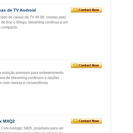
xas de TV Android
ado de caixas de TV 4K Mi, criadas pelo
e tirar o fôlego, streaming contínuo e um
e compacto.
ma solução premium para entretenimento
rsos de streaming contínuos e opções
ito com clareza e conveniência
ox MXQ2
 Core Amlogic S805, projetada para ser