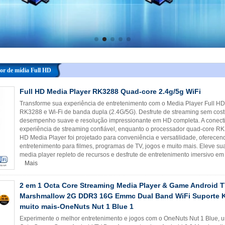
or de mídia Full HD
Full HD Media Player RK3288 Quad-core 2.4g/5g WiFi
Transforme sua experiência de entretenimento com o Media Player Full HD
RK3288 e Wi-Fi de banda dupla (2.4G/5G). Desfrute de streaming sem costu
desempenho suave e resolução impressionante em HD completa. A conectiv
experiência de streaming confiável, enquanto o processador quad-core RK
HD Media Player foi projetado para conveniência e versatilidade, oferece
entretenimento para filmes, programas de TV, jogos e muito mais. Eleve s
media player repleto de recursos e desfrute de entretenimento imersivo em
Mais
2 em 1 Octa Core Streaming Media Player & Game Android 
Marshmallow 2G DDR3 16G Emmc Dual Band WiFi Suporte K
muito mais-OneNuts Nut 1 Blue 1
Experimente o melhor entretenimento e jogos com o OneNuts Nut 1 Blue, 