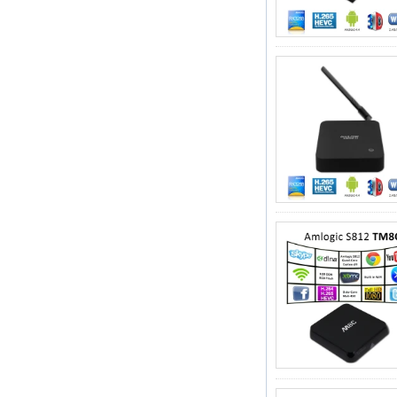
Android TV Box
com Android 6.0
Marshmallow 2G
DDR3 16G Emmc
Dual Band WiFi
Suporte Kodi
YouTube Netflix
Facebook e muito
mais-OneNuts Nut 1
Blue 1
Android TV Box
Gigabit Ethernet
Android Smart TV
Box
Box de TV DIY de
TV DIY de código
DIY S905X da
Amlogic S905X
AMLOGIC S905
Android TV Box
4K2K Ultra Full HD
Mali-450 até 750
MHz Android 5.1
Lollipop Quad Core
Media Player G9C