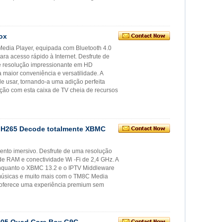
ox
Media Player, equipada com Bluetooth 4.0
ara acesso rápido à Internet. Desfrute de
 e resolução impressionante em HD
a maior conveniência e versatilidade. A
de usar, tornando-a uma adição perfeita
ação com esta caixa de TV cheia de recursos
z H265 Decode totalmente XBMC
ento imersivo. Desfrute de uma resolução
 RAM e conectividade Wi -Fi de 2,4 GHz. A
enquanto o XBMC 13.2 e o IPTV Middleware
músicas e muito mais com o TM8C Media
 oferece uma experiência premium sem
S905 Quad Core Box G9C