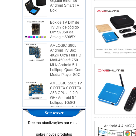
Box
Box de TV DIY de
TV DIY de código
DIY S905X da
Amlogic S905X
AMLOGIC S905
Android TV Box
4K2K Ultra Full HD
Mali-450 até 750
MHz Android 5.1
Lollipop Quad Core
Media Player G9C
AMLOGIC S905 TV
CORTEX CORTEX-
A53 CPU até 2,0
GHz Android 5.1
Lollipop 1G/8G
4K2K Android TV
Box Player S9
Se inscrever
A mais nova caixa
de TV AMLOGIC
Receba atualizações por e-mail
S905X Android 6.0
OS Amlogic S905X
TV CAT CORE
sobre novos produtos