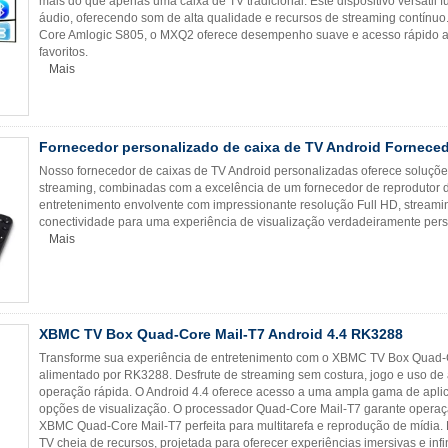
mais do que apenas uma caixa de TV tradicional. Este dispositivo versáti
áudio, oferecendo som de alta qualidade e recursos de streaming contínu
Core Amlogic S805, o MXQ2 oferece desempenho suave e acesso rápido aos
favoritos.
Mais
Fornecedor personalizado de caixa de TV Android Forneced
Nosso fornecedor de caixas de TV Android personalizadas oferece soluçõ
streaming, combinadas com a excelência de um fornecedor de reprodutor d
entretenimento envolvente com impressionante resolução Full HD, streami
conectividade para uma experiência de visualização verdadeiramente pers
Mais
XBMC TV Box Quad-Core Mail-T7 Android 4.4 RK3288
Transforme sua experiência de entretenimento com o XBMC TV Box Quad-C
alimentado por RK3288. Desfrute de streaming sem costura, jogo e uso d
operação rápida. O Android 4.4 oferece acesso a uma ampla gama de apli
opções de visualização. O processador Quad-Core Mail-T7 garante operaç
XBMC Quad-Core Mail-T7 perfeita para multitarefa e reprodução de mídia. 
TV cheia de recursos, projetada para oferecer experiências imersivas e infi