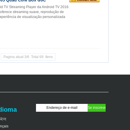
id TV Streaming Player da Android TV 2016.
oferece streaming suave, reprodução de
 experiência de visualização personalizada
Pagina atual:3/6 Total 69 Itens
idioma
국어
ançais