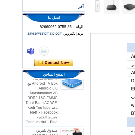
آخر
اتصل بنا
الهاتف: 86-0755-82660069
بريد إلكتروني:
sales@sztomato.com
مربع التلفزيون الذكي
OTT Android 4.4
Kikat TV Box MXQ
A
2-in-1 Octa Core
Streaming Media
Player & Game
A
المنتج الساخن
Android TV Box مع
Android 6.0
Marshmallow 2G
DDR3 16G EMMC
Dual-Band AC WiFi
دعم Kodi YouTube
Netflix Facebook
wi
وغيرها الكثير-
Onenuts Nut 1 Blue
صندوق تلفزيون
Android Gigabit
في الثانية
Ethernet Android