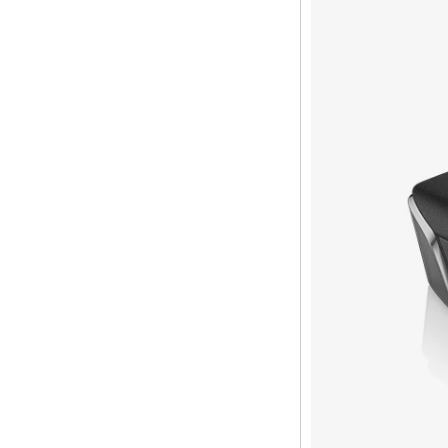
Box Box Quad Core
TV Box OTT Smart
TV Box X96
Android 10
Allwinner Quad
Core H313 Multi-
Core G31 GPU
X96Q TV Box