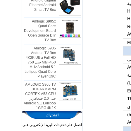
Smart TV Box
H
Amlogic S905x
Quad Core
H
Development Board
R
Open Source DIY
TV Box
A
Amlogic S905
Android TV Box
4K2K Ultra Full HD
Mali-450 حتى 750
MHz Android 5.1
Lollipop Quad Core
Player G9C
ة
AMLOGIC S905 TV
BOX ARM ARM
CORTEX-A53 CPU
حتى 2.0 جيجاهرتز
Android 5.1 Lollipop
1G/8G 4K2K
Android TV Box
ي
Player S9
الإشتراك
أحدث Amlogic
S905x TV Box
احصل على تحديثات البريد الإلكتروني على
Android 6.0 OS