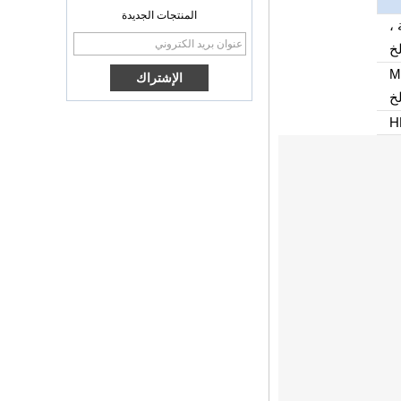
Amlogic S905x TV
المنتجات الجديدة
Box Quad Ott TV
 ،
Box VP9 H.265
Smart TV Box X96
لخ
صندوق تلفزيون
Mi
Android مع فتحة
بطاقة SIM 3G/4G ،
مورد مشغل الوسائط
H
الكامل HD
Android 6.0
Marshmallow
Amlogic S905x TV
Box Box Quad Core
TV Box OTT Smart
TV Box X96
Android 10
Allwinner Quad
Core H313 Multi-
Core G31 GPU
X96Q TV Box
مربع التلفزيون الذكي
OTT Android 4.4
Kikat TV Box MXQ
2-in-1 Octa Core