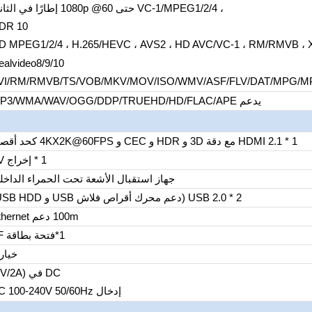
، VC-1/MPEG1/2/4 حتى 1080p @60 إطارًا في الثانية
DR 10
D MPEG1/2/4 ، H.265/HEVC ، AVS2 ، HD AVC/VC-1 ، RM/RMVB ، X
ealvideo8/9/10
VI/RM/RMVB/TS/VOB/MKV/MOV/ISO/WMV/ASF/FLV/DAT/MPG/
يدعم MP3/WMA/WAV/OGG/DDP/TRUEHD/HD/FLAC/APE
1 * HDMI 2.1 مع دقة 3D و HDR و CEC و 4KX2K@60FPS كحد أقصى
1 * إخراج AV
جهاز استقبال الأشعة تحت الحمراء الداخلي
2 * USB 2.0 (دعم محرك أقراص فلاش USB و USB HDD)
100m دعم Ethernet
1*فتحة بطاقة TF
خيار
DC في (5V/2A)
إدخال AC 100-240V 50/60Hz