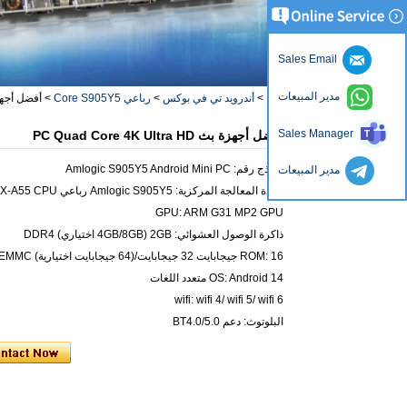
Sales Email
مدير المبيعات
منزل، بيت
>
فئة
>
أندرويد تي في بوكس
>
رباعي Core S905Y5
>
أفضل أجهزة بث Ultra HD
Sales Manager
أفضل أجهزة بث PC Quad Core 4K Ultra HD
نموذج رقم: Amlogic S905Y5 Android Mini PC
مدير المبيعات
وحدة المعالجة المركزية: Amlogic S905Y5 رباعي CORE ARM CORTEX-A55 CPU حتى 1.7 جيجا هرتز
GPU: ARM G31 MP2 GPU
ذاكرة الوصول العشوائي: 2GB (4GB/8GB اختياري) DDR4
ROM: 16 جيجابايت 32 جيجابايت/(64 جيجابايت اختيارية) EMMC
OS: Android 14 متعدد اللغات
wifi: wifi 4/ wifi 5/ wifi 6
البلوتوث: دعم BT4.0/5.0