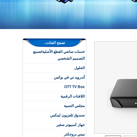
تصفح الفئات..
خدمات صانعي القطع الأصلية/تصنيع
التصميم الشخصي
الحلول
أندرويد تي في بوكس
OTT TV Box
اللافتات الرقمية
مجلس التنمية
صندوق تلفزيون لينكس
جهاز كمبيوتر صغير
ميني بروجكتر