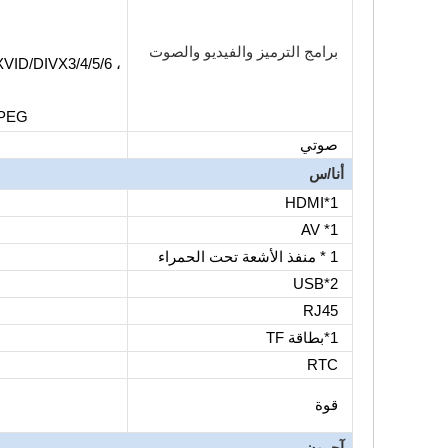
برامج الترميز والفيديو والصوت
VID/DIVX3/4/5/6 ،
MPEG
صوتي
أنا/س
1*HDMI
1* AV
1 * منفذ الأشعة تحت الحمراء
2*USB
RJ45
1*بطاقة TF
RTC
قوة
آحرون