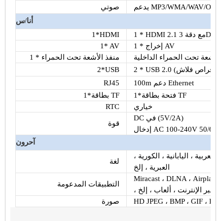
MP3/WMA/WAV/OGG/DD
صوتي
أنا/س
1*HDMI
1 * إخراج AV
1* AV
لأشعة تحت الحمراء الداخلية
1 * منفذ الأشعة تحت الحمراء
2*USB
100m دعم Ethernet
RJ45
1*فتحة بطاقة TF
1*بطاقة TF
خياري
RTC
DC في (5V/2A)
قوة
خال AC 100-240V 50/60Hz
آحرون
العربية ، اليابانية ، الكورية ،
لغة
العبرية ، إلخ
Miracast ، DLNA ، Airplay ، 
التطبيقات المدعومة
لام عبر الإنترنت ، ألعاب ، إلخ
HD JPEG ، BMP ، GIF ، PNG
صورة