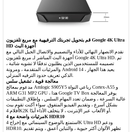
4K Ultra
مربع تلفزيون Google
قم بتحويل تجربتك الترفيهية مع
HD أجهزة البث
نقدم الانصهار النهائي للأداء والتصميم والاتصال الجيل التالي مع
أجهزة البث المباشر لـ مربع تلفزيون Google 4K Ultra HD. تم
تصميمه للمستخدمين الذين يطلبون تدفقًا لا تشوبه شائبة ،
والمرئيات المتقدمة ، ومرونة Android 14 ، يعيد هذا الجهاز
الذكي تعريف حدود الترفيه المنزلي.
معالجة قوية ، تشغيل سلس
مدعوم بمعالج Amlogic S905Y5 رباعي النواة Cortex-A55 و
يوفر المعالجة
Google TV Box
ARM G31 MP2 GPU ، هذا
عالية السرعة ، وضمان تعدد المهام السلس ، وإطلاق التطبيقات
بشكل أسرع ، وتقديم الفيديو المتفوق. سواء أكنت تقوم ببث
أفلام 4K2K أو الألعاب عبر الإنترنت ، لا يتخلف الأداء أبدًا.
مرئيات واضحة مع 4K HDR10
استمتع بالوضوح السينمائي مع إخراج 4K Ultra HD ودعم
HDR10. تظهر الألوان أكثر حيوية ، والتباين أعمق ، ويتم تقديم