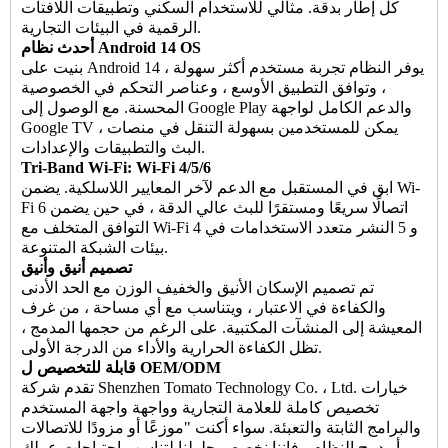
كل إطار بدقة. مثالي للاستخدام السكني وتطبيقات اللافتات
الرقمية في البيئات التجارية.
أحدث نظام Android 14 OS
بنيت على Android 14 ، يوفر النظام تجربة مستخدم أكثر سهولة
، وتوافق التطبيق الأوسع ، وعناصر التحكم في الخصوصية
المحسنة. مع الوصول إلى Google Play والدعم الكامل لواجهة
Google TV ، يمكن للمستخدمين بسهولة التنقل في منصات
البث والتطبيقات والإعدادات.
Tri-Band Wi-Fi: Wi-Fi 4/5/6
ابق في المستقبل مع الدعم لآخر المعايير اللاسلكية. يضمن Wi-
Fi 6 اتصالًا سريعًا ومستقرًا للبث عالي الدقة ، في حين يضمن
التوافق المتخلف مع Wi-Fi 4 و 5 النشر متعدد الاستخدامات في
بيئات الشبكة المتنوعة.
تصميم أنيق وأنيق
تم تصميم الإسكان الأنيق والخفيف الوزن مع الحد الأدنى
والكفاءة في الاعتبار ، ويتناسب مع أي مساحة ، من غرف
المعيشة إلى المنشآت المكتبية. على الرغم من حجمها المدمج ،
تظل الكفاءة الحرارية والأداء من الدرجة الأولى.
قابلة للتخصيص ل OEM/ODM
تقدم شركة Shenzhen Tomato Technology Co. ، Ltd. خيارات
تخصيص كاملة للعلامة التجارية وواجهة واجهة المستخدم
والبرامج الثابتة والتعبئة. سواء أكنت "موزعًا أو مزودًا للاتصالات
أو دمج النظام ، فإننا نخصص حلولنا لتناسب احتياجات عملك.