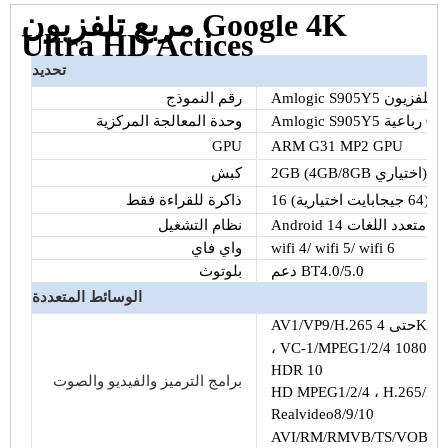
مربع تلفزيون Google 4K
Ultra HD Actices
تحديد
رقم النموذج
وحدة المعالجة المركزية
GPU
ARM G31 MP2 GPU
اختياري) DDR4
كبش
ذاكرة للقراءة فقط
Android 14 متعدد اللغات
نظام التشغيل
wifi 4/ wifi 5/ wifi 6
واي فاي
دعم BT4.0/5.0
بلوتوث
الوسائط المتعددة
AV1/VP9/H.265 حتى 4Kx2K @60 إطارًا في الثانية ، H.264 حتى 4Kx2K @30 إطارًا في الثانية
HDR 10
برامج الترميز والفيديو والصوت
HD MPEG1/2/4 ، H.265/HE
Realvideo8/9/10
AVI/RM/RMVB/TS/VOB/M