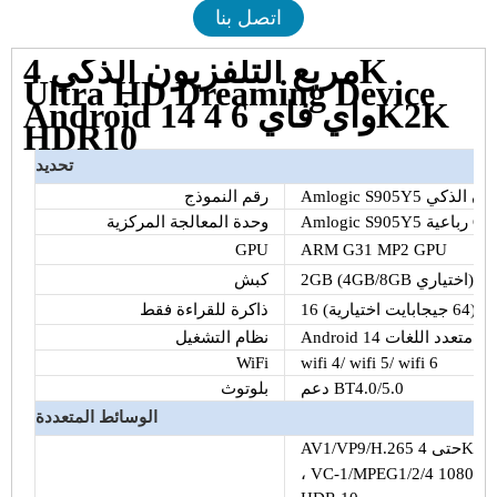
اتصل بنا
مربع التلفزيون الذكي 4K
Ultra HD Dreaming Device
Android 14 واي فاي 6 4K2K
HDR10
تحديد
ع التلفزيون الذكي
رقم النموذج
وحدة المعالجة المركزية
GPU
ARM G31 MP2 GPU
اختياري) DDR4
كبش
ذاكرة للقراءة فقط
Android 14 متعدد اللغات
نظام التشغيل
WiFi
wifi 4/ wifi 5/ wifi 6
دعم BT4.0/5.0
بلوتوث
الوسائط المتعددة
AV1/VP9/H.265 حتى 4Kx2K @60 إطارًا في الثانية ، H.264 حتى 4Kx2K @30 إطارًا في الثانية