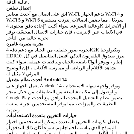
عالية الدقة.
اتصال سلس
ابق على اتصال مع أحدث معايير Wi-Fi. يدعم الجهاز Wi-Fi 4 و
Wi-Fi 5 و Wi-Fi 6 سريعًا ، مما يضمن اتصالات إنترنت مستقرة
وعالية السرعة. سواء أكنت "إعادة دفق محتوى 4K أو الانخراط
في الألعاب عبر الإنترنت ، فإن خيارات الاتصال المحسّنة توفر
تجربة خالية من التأخر.
تجربة بصرية غامرة
تجربة صور حقيقية من الحياة مع دعم دقة 4K2K وتكنولوجيا
HDR10. يبرز صندوق التلفزيون الذكي أفضل التفاصيل في كل
إطار ، ويوفر ألوانًا نابضة بالحياة وتناقضات عميقة. سواء كنت
تشاهد الأفلام أو الرياضة أو ممارسة الألعاب ، فإن الوضوح
المرئي لا مثيل له.
أحدث نظام تشغيل Android 14
يعمل الجهاز على Android 14 ، ويوفر واجهة سهلة الاستخدام
والوصول إلى مكتبة شاسعة من التطبيقات من خلال متجر
Google Play. يضمن نظام التشغيل المحدث التوافق مع أحدث
التطبيقات والميزات ، مما يوفر للمستخدمين تجربة سلسة
وبديهية.
خيارات التخزين متعددة الاستخدامات
بفضل تكوينات التخزين المتعددة ، يمكن للمستخدمين اختيار
النموذج الذي يناسب احتياجاتهم. سواء أكان ذلك للتدفق أو
التنزيل أو الألعاب ، يضمن التخزين الواسع أن يكون لديك مساحة