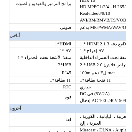
HDR 10
برامج الترميز والفيديو والصوت
HD MPEG1/2/4 ، H.265/HE
Realvideo8/9/10
AVI/RM/RMVB/TS/VOB/M
MP3/WMA/WAV/OGG/DD
صوتي
أنا/س
1*HDMI
1 * إخراج AV
1* AV
لأشعة تحت الحمراء الداخلية
1 * منفذ الأشعة تحت الحمراء
2*USB
100m دعم Eالrnet
RJ45
1*فتحة بطاقة TF
1*بطاقة TF
خياري
RTC
DC في (5V/2A)
قوة
خال AC 100-240V 50/60Hz
آحرون
العربية ، اليابانية ، الكورية ،
لغة
العبرية ، إلخ
Miracast ، DLNA ، Airplay ، 