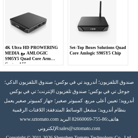
4K Ultra HD PROWERING
Set-Top Boxes Solutions Quad
Core Amlogic S905Y5 Chip
MEDIA مع AMLOGIC
S905Y5 Quad Core Arm
Cortex A55
صندوق التلفزيون؛ أندرويد تي في بوكس؛ صندوق التلفزيون الذكي؛
جوجل تي في بوكس؛ صندوق تلفزيون الإنترنت؛ تي في بوكس ​​
أندرويد؛ تعيين أعلى مربع. كمبيوتر صغير؛ جهاز كمبيوتر صغير يعمل
بنظام أندرويد؛ مشغل الوسائط المتدفقة; اللافتات الرقمية
هاتف:86-755-82660069 البريد
www.sztomato.com
sales@sztomato.com
الإلكتروني:
Copyright © 2011-2026 Shenzhen Tomato Technology Co., Ltd.