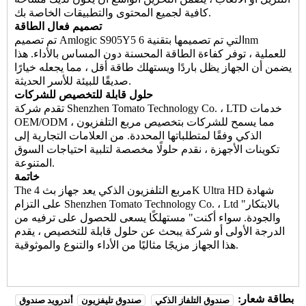
كافية لجميع المحتوى والتطبيقات الخاصة بك.
تصميم فعال الطاقة
تم تصميم Amlogic S905Y5 التي تم تصميمها بتقنية 6nm
للعملية ، توفر كفاءة الطاقة المحسنة دون المساس بالأداء. هذا
يضمن أن الجهاز يظل باردًا ويستهلك طاقة أقل ، مما يجعله خيارًا
صديقًا للبيئة للأسر الحديثة.
حلول قابلة للتخصيص للشركات
تقدم شركة Shenzhen Tomato Technology Co. ، LTD خدمات
OEM/ODM ، مما يسمح للشركات بتخصيص مربع التلفزيون
الذكي وفقًا لمتطلباتها المحددة. من العلامات التجارية إلى
تكوينات الأجهزة ، نقدم حلولًا مخصصة لتلبية احتياجات السوق
المتنوعة.
خاتمة
مربع التلفزيون الذكي
يعد جهاز بث 4K Ultra HD شهادة
The
على التزام Shenzhen Tomato Technology Co. ، Ltd "بالابتكار
والجودة. سواء أكنت" مستهلكًا يسعى للحصول على ترفيه من
الدرجة الأولى أو شركة يبحث عن حلول قابلة للتخصيص ، يقدم
هذا الجهاز مزيجًا مثاليًا من الأداء والتنوع والموثوقية.
بطاقة شعار:
صندوق التلفاز الذكي
صندوق تليفزيون
أندرويد صندوق