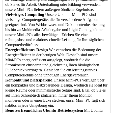
ob Sie es für Arbeit, Unterhaltung oder Bildung verwenden,
unsere Mini -PCs liefern außergewöhnliche Ergebnisse.
Vielseitiges Computing
Unsere Ubuntu -Mini -PCs sind
vielseitige Computergeräte, die für verschiedene Aufgaben
geeignet sind. Von Webbrowser- und Dokumentenbearbeitung
bis hin zu Multimedia -Wiedergabe und Light Gaming können
unsere Mini -PCs alles bewältigen. Erleben Sie eine
reibungslose und reaktionsschnelle Leistung für Ihre täglichen
Computerbedürfnisse.
Energieeffizientes Design
Wir verstehen die Bedeutung der
Energieeffizienz in der heutigen Welt. Deshalb sind unsere
Mini-PCs energieeffizient ausgelegt, wodurch Sie die
Stromkosten einsparen und gleichzeitig Ihren ökologischen
Fußabdruck verringern. Genießen Sie ein leistungsstarkes
Computererlebnis ohne unnötigen Energieverbrauch.
Kompakt und platzsparend
Unsere Mini-PCs verfügen über
ein kompaktes und platzsparendes Design, wodurch sie ideal für
kleine Räume oder minimalistische Setups sind. Egal, ob Sie es
auf Ihren Schreibtisch platzieren, hinter Ihrem Monitor
montieren oder in einer Ecke stecken, unser Mini -PC fügt sich
nahtlos in jede Umgebung ein.
Benutzerfreundliches Ubuntu-Betriebssystem
Mit Ubuntu