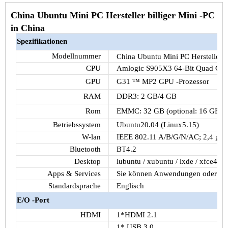
China Ubuntu Mini PC Hersteller billiger Mini -PC
in China
Spezifikationen
Modellnummer
China Ubuntu Mini PC Hersteller
CPU
Amlogic S905X3 64-Bit Quad Co
GPU
G31 ™ MP2 GPU -Prozessor
RAM
DDR3: 2 GB/4 GB
Rom
EMMC: 32 GB (optional: 16 GB/6
Betriebssystem
Ubuntu20.04 (Linux5.15)
W-lan
IEEE 802.11 A/B/G/N/AC; 2,4 g / 
Bluetooth
BT4.2
Desktop
lubuntu / xubuntu / lxde / xfce4
Apps & Services
Sie können Anwendungen oder Dien
Standardsprache
Englisch
E/O -Port
HDMI
1*HDMI 2.1
1* USB 3.0