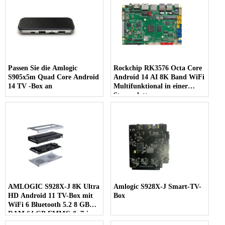
Passen Sie die Amlogic
Rockchip RK3576 Octa Core
S905x5m Quad Core Android
Android 14 AI 8K Band WiFi
14 TV -Box an
Multifunktional in einer
Steuerplatte
AMLOGIC S928X-J 8K Ultra
Amlogic S928X-J Smart-TV-
HD Android 11 TV-Box mit
Box
WiFi 6 Bluetooth 5.2 8 GB
RAM 64 GB EMMC & 7-in-
1-Multi-Screen-Display