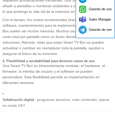
requieren actualizaciones frecuentes. Una Smart TV Box se puede
añadir a pantallas o monitores existentes a un coste mucho menor,
Gerente de venta
lo que prolonga la vida útil de la inversión en hardware.
Sales Manager
Con el tiempo, los costos incrementales (hardware, licencias de
software, mantenimiento) para la implementación de una Smart TV
Gerente de venta
Box suelen ser mucho menores. Muchos usuarios B2B citan el
costo total por pantalla como un factor decisivo al comparar
soluciones. Además, dado que estas Smart TV Box se pueden
actualizar o cambiar sin reemplazar toda la pantalla, ayudan a
asegurar el futuro de su inversión.
2. Flexibilidad y escalabilidad para diversos casos de uso
Una Smart TV Box es inherentemente modular: el hardware, el
firmware, la interfaz de usuario y el software se pueden
personalizar. Esta flexibilidad permite su implementación en
diferentes sectores:
: programar anuncios, rotar contenido, operar
Señalización digital
en modo 24/7