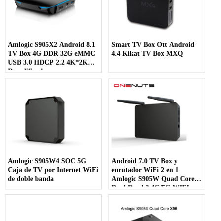
Amlogic S905X2 Android 8.1
Smart TV Box Ott Android
TV Box 4G DDR 32G eMMC
4.4 Kikat TV Box MXQ
USB 3.0 HDCP 2.2 4K*2K
Decodificador
Amlogic S905W4 SOC 5G
Android 7.0 TV Box y
Caja de TV por Internet WiFi
enrutador WiFi 2 en 1
de doble banda
Amlogic S905W Quad Core
Dual Band 2.4G/5G WIFI
Streaming Media Player