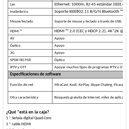
Ethernet: 1000m, RJ-45 estándar (IEEE op
Lan
Soporte IEEE802.11 B/G/N Bluetooth ™ 4
Inalámbrico
Mouse/teclado
Soporte de mouse y teclado a través de USB; sop
HDMI ™ 2.0 (CEC y HDCP 2.2), 4K*2K @60 
HDMI ™
AV
Apoyo
Óptico
Apoyo
3G
Apoyo
SPDIF/IEC958
Óptico
IPTV y OTT
Apoyar muchos tipos de programas IPTV y OTT
Especificaciones de software
Función de red
MiraCast, Kodi, AirPlay, Skype Chating, Picasa, You
Otra característica
Búsqueda gratuita de Internet, miles de aplicaci
¿Qué "está en la caja?
1 * Señala digital Quad Core
1 * cable HDMI