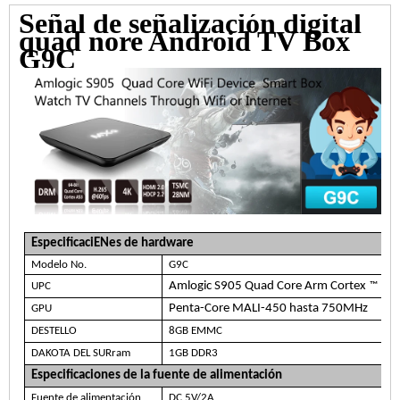
Señal de señalización digital
quad nore Android TV Box
G9C
EspecificaciENes de hardware
Modelo No.
G9C
Amlogic S905 Quad Core Arm Cortex
-A5
UPC
™
Penta-Core MALI-450 hasta 750MHz
GPU
DESTELLO
8GB EMMC
DAKOTA DEL SURram
1GB DDR3
Especificaciones de la fuente de alimentación
Fuente de alimentación
DC 5V/2A