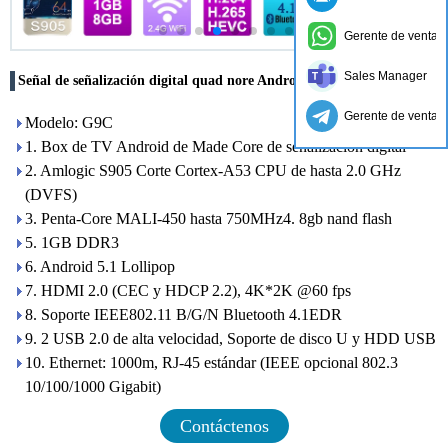
Gerente de ventas
Sales Manager
Señal de señalización digital quad nore Android TV Box G9C
Gerente de ventas
Modelo: G9C
1. Box de TV Android de Made Core de señalización digital
2. Amlogic S905 Corte Cortex-A53 CPU de hasta 2.0 GHz
(DVFS)
3. Penta-Core MALI-450 hasta 750MHz4. 8gb nand flash
5. 1GB DDR3
6. Android 5.1 Lollipop
7. HDMI 2.0 (CEC y HDCP 2.2), 4K*2K @60 fps
8. Soporte IEEE802.11 B/G/N Bluetooth 4.1EDR
9. 2 USB 2.0 de alta velocidad, Soporte de disco U y HDD USB
10. Ethernet: 1000m, RJ-45 estándar (IEEE opcional 802.3
10/100/1000 Gigabit)
Contáctenos