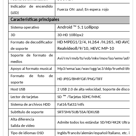
Indicador de encendido
Fuerza
ON
:azul; En espera: rojo
(LED)
Características principales
Android ™ 5.1 Lollipop
Sistema operativo
3D
3D-HD 1080px2
HD MPEG1/2/4, H.264
/H.265, HD AVC/V
Formato de decodificador
Realvideo8/9/10, HEVC MP-10
de soporte
Soporte de formato de
Avi/rm/rmvb/ts/vob/mkv/mov/iso/wmv/asf/flv
medios
Apoyo al formato musical
Mp3/wma/aac/wav/ogg/ac3/ddp/truehd/dts/dts
Formato de foto de
HD JPEG/BMP/GIF/PNG/TIFF
soporte
Host USB
2 USB 2.0 de alta velocidad, Soporte de disco U
™
Lector de tarjetas
SD
/Tarjetas SDHC/MMC
Sistema de archivos HDD
Fat16/fat32/ntfs
Subtítulo de soporte
SRT/SMI/SUB/SSA/IDXUSB
Alta diferencia
Admite todos los estándar SD/HD/4K2K Ultra HD 
Salida de video
Tipo de idiomas OSD
Inglés/francés/alemán/español/italiano, etc. idio