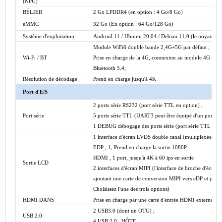
(NPU)
BÉLIER
2 Go
LPDDR4 (en option : 4 Go/8 Go)
eMMC
32 Go
(En option : 64 Go/128 Go)
Système d'exploitation
Android 11 / Ubuntu 20.04 / Debian 11.0 (le noyau est
Module WiFi6 double bande 2,4G+5G par défaut ;
Wi-Fi / BT
Prise en charge de la 4G, connexion au module 4G de l'i
Bluetooth 5.4;
Résolution de décodage
Prend en charge jusqu'à 4K
Port d'E/S
2 ports série RS232 (port série TTL en option) ;
Port série
5 ports série TTL (UART3 peut être équipé d'un port sér
1 DEBUG débogage des ports série (port série TTL en op
1 interface d'écran LVDS double canal (multiplexée avec
EDP
, 1, Prend en charge la sortie 1080P
HDMI
, 1 port, jusqu'à 4K à 60 ips en sortie
Sortie LCD
2 interfaces d'écran MIPI (l'interface de broche d'écran 
ajoutant une carte de conversion MIPI vers eDP et peut ê
Choisissez l'une des trois options)
HDMI
DANS
Prise en charge par une carte d'entrée HDMI externe
2 USB3.0 (dont un OTG) ;
USB 2.0
4 USB 2.0 _HÔTE;