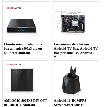
publicité, la sécurité, les
transports, les transports
publics, etc.
Ubuntu mini pc ubuntu tv
Fournisseur de solutions
box amlogic s905x3 diy ott
Android TV Box, Android TV
buildroot android
Box personnalisé, Android TV
Box prenant en charge
LED/LCD
AMLOGIC S905X3 DIY OTT
Android 11 4K 60FPS
BUIDROOT Android
Screenccaster sans fil