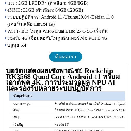
แรม: 2GB LPDDR4 (ตัวเลือก: 4GB/8GB)
eMMC: 32GB (ตัวเลือก: 64GB/128GB)
ระบบปฏิบัติการ: Android 11 /Ubuntu20.04 /Debian 11.0
(เคอร์เนลคือ Linux4.19)
Wi-Fi / BT: โมดูล WiFi6 Dual-Band 2.4G 5G เริ่มต้น
รองรับ 4G เชื่อมต่อกับโมดูลอินเทอร์เฟซ PCI-E 4G
บลูทูธ 5.4;
ติดต่อเรา
บอร์ดแสดงผลเชิงพาณิชย์ Rockchip
RK3568 Quad Core Android 11 พร้อม
เอาต์พุต 4K, การประมวลผล NPU AI
และรองรับหลายระบบปฏิบัติการ
ข้อมูลจำเพาะ
หมายเลขรุ่น
ร็อคชิป
บอร์ดแสดงผลเชิงพาณิชย์ Android 11 Quad Co
ซีพียู
ร็อคชิป
RK3568 Quad-Core ARM Cortex-A55 สูงสุด 2
จีพียู
ARM G52 2EE รองรับ OpenGL ES 1.1/2.0/3.2, OpenCL 
เอ็นพียู
รองรับ 1T