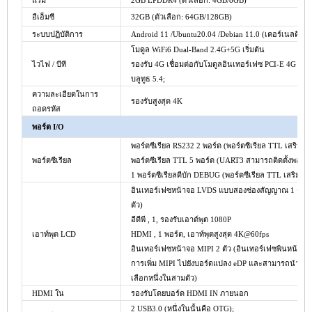
แรม
2GB
LPDDR4 (ตัวเลือก: 4GB/8GB)
อีเอ็มซี
32GB
(ตัวเลือก: 64GB/128GB)
ระบบปฏิบัติการ
Android 11 /Ubuntu20.04 /Debian 11.0 (เคอร์เนลคือ L
โมดูล WiFi6 Dual-Band 2.4G+5G เริ่มต้น
ไวไฟ / บีที
รองรับ 4G เชื่อมต่อกับโมดูลอินเทอร์เฟซ PCI-E 4G
บลูทูธ 5.4;
ความละเอียดในการ
รองรับสูงสุด 4K
ถอดรหัส
พอร์ต I/O
พอร์ตซีเรียล RS232 2 พอร์ต (พอร์ตซีเรียล TTL เสริม)
พอร์ตซีเรียล
พอร์ตซีเรียล TTL 5 พอร์ต (UART3 สามารถติดตั้งพอร์ตซ
1 พอร์ตซีเรียลดีบัก DEBUG (พอร์ตซีเรียล TTL เสริม)
อินเทอร์เฟซหน้าจอ LVDS แบบสองช่องสัญญาณ 1 ตัว (มั
ตัว)
อีดีพี
, 1, รองรับเอาต์พุต 1080P
เอาท์พุต LCD
HDMI
, 1 พอร์ต, เอาท์พุตสูงสุด 4K@60fps
อินเทอร์เฟซหน้าจอ MIPI 2 ตัว (อินเทอร์เฟซพินหน้าจ
การเพิ่ม MIPI ไปยังบอร์ดแปลง eDP และสามารถนำกลับ
เลือกหนึ่งในสามตัว)
HDMI
ใน
รองรับโดยบอร์ด HDMI IN ภายนอก
2 USB3.0 (หนึ่งในนั้นคือ OTG);