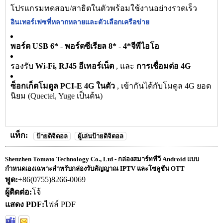
โปรแกรมทดสอบ/สาธิตในตัวพร้อมใช้งานอย่างรวดเร็ว
อินเทอร์เฟซที่หลากหลายและตัวเลือกเครือข่าย
พอร์ต USB 6*
-
พอร์ตซีเรียล 8*
-
4*จีพีไอโอ
รองรับ
Wi-Fi, RJ45 อีเทอร์เน็ต
, และ
การเชื่อมต่อ 4G
ซ็อกเก็ตโมดูล PCI-E 4G ในตัว
, เข้ากันได้กับโมดูล 4G ยอด
นิยม (Quectel, Yuge เป็นต้น)
แท็ก:
ป้ายดิจิตอล
ผู้เล่นป้ายดิจิตอล
Shenzhen Tomato Technology Co., Ltd - กล่องสมาร์ททีวี Android แบบ
กำหนดเองเฉพาะสำหรับกล่องรับสัญญาณ IPTV และโซลูชัน OTT
พูด:
+86(0755)8266-0069
ผู้ติดต่อ:
โจ้
แสดง PDF:
ไฟล์ PDF