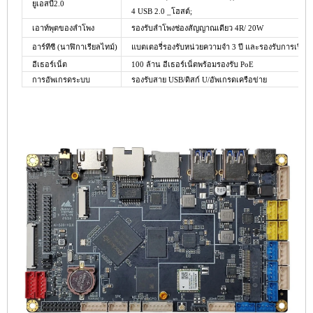
ยูเอสบี2.0
4 USB 2.0 _โฮสต์;
เอาท์พุตของลำโพง
รองรับลำโพงช่องสัญญาณเดียว 4R/ 20W
อาร์ทีซี
(นาฬิกาเรียลไทม์)
แบตเตอรี่รองรับหน่วยความจำ 3 ปี และรองรับการเปิดแล
อีเธอร์เน็ต
100 ล้าน
อีเธอร์เน็ตพร้อมรองรับ PoE
การอัพเกรดระบบ
รองรับสาย USB/ดิสก์ U/อัพเกรดเครือข่าย