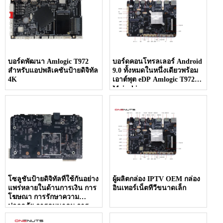
บอร์ดพัฒนา Amlogic T972
บอร์ดคอนโทรลเลอร์ Android
สำหรับแอปพลิเคชันป้ายดิจิทัล
9.0 ทั้งหมดในหนึ่งเดียวพร้อม
4K
เอาต์พุต eDP Amlogic T972
Mainchip
โซลูชันป้ายดิจิทัลที่ใช้กันอย่าง
ผู้ผลิตกล่อง IPTV OEM กล่อง
แพร่หลายในด้านการเงิน การ
อินเทอร์เน็ตทีวีขนาดเล็ก
โฆษณา การรักษาความ
ปลอดภัย การคมนาคม การ
ขนส่งสาธารณะ ฯลฯ