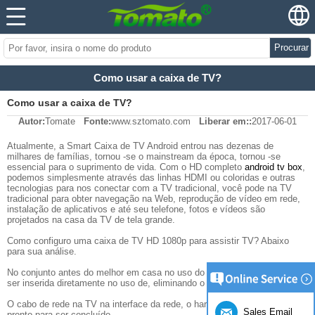
Procurar
Como usar a caixa de TV?
Como usar a caixa de TV?
Autor:
Tomate
Fonte:
www.sztomato.com
Liberar em::
2017-06-01
Atualmente, a Smart Caixa de TV Android entrou nas dezenas de
milhares de famílias, tornou -se o mainstream da época, tornou -se
essencial para o suprimento de vida. Com o HD completo
android tv box
,
podemos simplesmente através das linhas HDMI ou coloridas e outras
tecnologias para nos conectar com a TV tradicional, você pode na TV
tradicional para obter navegação na Web, reprodução de vídeo em rede,
instalação de aplicativos e até seu telefone, fotos e vídeos são
projetados na casa da TV de tela grande.
Como configuro uma caixa de TV HD 1080p para assistir TV? Abaixo
para sua análise.
No conjunto antes do melhor em casa no uso do roteador, a rede pode
ser inserida diretamente no uso de, eliminando o problema de discar.
O cabo de rede na TV na interface da rede, o hardware da rede de TV
Sales Email
pronto para ser concluído.