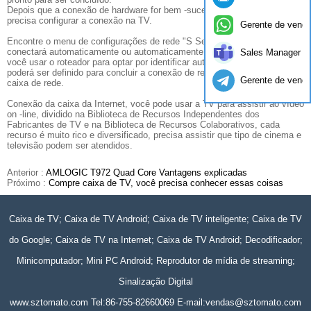
Depois que a conexão de hardware for bem -sucedida, você também
precisa configurar a conexão na TV.
Gerente de vend
Encontre o menu de configurações de rede "S Selecione o pop-up
conectará automaticamente ou automaticamente os itens de rede. Se
Sales Manager
você usar o roteador para optar por identificar automaticamente o IP,
poderá ser definido para concluir a conexão de rede, você pode usar a
Gerente de vend
caixa de rede.
Conexão da caixa da Internet, você pode usar a TV para assistir ao vídeo
on -line, dividido na Biblioteca de Recursos Independentes dos
Fabricantes de TV e na Biblioteca de Recursos Colaborativos, cada
recurso é muito rico e diversificado, precisa assistir que tipo de cinema e
televisão podem ser atendidos.
Anterior :
AMLOGIC T972 Quad Core Vantagens explicadas
Próximo :
Compre caixa de TV, você precisa conhecer essas coisas
Caixa de TV; Caixa de TV Android; Caixa de TV inteligente; Caixa de TV
do Google; Caixa de TV na Internet; Caixa de TV Android; Decodificador;
Minicomputador; Mini PC Android; Reprodutor de mídia de streaming;
Sinalização Digital
www.sztomato.com
Tel:86-755-82660069 E-mail:
vendas@sztomato.com