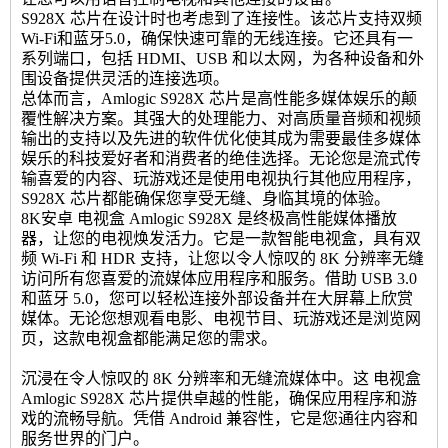
S928X 芯片在设计时也考虑到了连接性。该芯片支持双频
Wi-Fi和蓝牙5.0，确保快速可靠的无线连接。它还具有一
系列端口，包括 HDMI、USB 和以太网，为各种设备和外
围设备提供灵活的连接选项。
总体而言，Amlogic S928X 芯片是高性能多媒体娱乐的颠
覆性解决方案。其强大的处理能力、对高质量音频和视频
输出的支持以及先进的软件优化使其成为需要最佳多媒体
娱乐的科技爱好者和消费者的绝佳选择。无论您是流式传
输喜爱的内容、玩游戏还是使用电视执行其他应用程序，
S928X 芯片都能确保您享受无缝、身临其境的体验。
8K安卓
电视盒
Amlogic S928X 是终极高性能媒体播放
器，让您的电视焕发活力。它是一款智能电视盒，具有双
频 Wi-Fi 和 HDR 支持，让您以令人惊叹的 8K 分辨率无缝
访问所有您喜爱的流媒体应用程序和服务。借助 USB 3.0
和蓝牙 5.0，您可以轻松连接外部设备并在大屏幕上欣赏
媒体。无论您想观看电影、电视节目、玩游戏还是浏览网
页，这款电视盒都能满足您的需求。
沉浸在令人惊叹的 8K 分辨率和无缝流媒体中。这
电视盒
Amlogic S928X 芯片提供卓越的性能，确保应用程序和游
戏的流畅导航。凭借 Android 兼容性，它是您通往内容和
服务世界的门户。