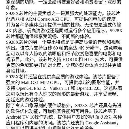
象深刻的功能，一定会给科技爱好者和消费者留下深刻的
印象。
S928X芯片的主要卖点之一是其强大的处理能力。该芯片
配备八核 ARM Cortex-A53 CPU，可提供闪电般的速度，
并为各种多媒体应用提供卓越的性能。无论您是流式传输
4K 内容、玩高清游戏还是同时运行多个应用程序，S928X
芯片都能确保您享受流畅、不间断的体验。
S928X芯片的另一个突出特点是支持高质量的音频和视频
输出。该芯片支持每秒 60 帧的高达 4K 分辨率，这意味着
您可以以令人惊叹的清晰度和细节欣赏您喜爱的电影和电
视节目。此外，该芯片支持 HDR10 和 HLG 技术，可提供
更宽的色域和更好的对比度，让您的观看体验比以往更加
身临其境。
S928X芯片还旨在提供高品质的游戏体验。该芯片配备了
强大的 Mali-G31 MP2 GPU，可提供卓越的图形性能，并
支持 OpenGL ES3.2、Vulkan 1.1 和 OpenCL 2.0。这意味着
您可以玩具有令人惊叹的图形的最新游戏，并享受流畅、
无延迟的游戏体验。
除了令人印象深刻的硬件规格外，S928X 芯片还具有先进
的软件优化功能，可增强其性能和可用性。该芯片基于
Android TV 10操作系统，提供用户友好的界面以及对各种
应用程序和内容的访问。该芯片还支持 Google Assistant，
让您可以用语音控制电视和其他连接的设备。