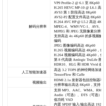
VP9 Profile-2 @ 6.1 至 8Kp60
H.265 HEVC MP-10 @ L6.1 高达
AVS3 第 1 阶段高达 8Kp60
AVS2-P2 配置文件高达 8Kp60
H.264 AVC HP @ L5.2 高达 4Kp6
解码分辨率
MPEG-4、WMV/VC-1、AVS、MPE
MJPEG 和 JPEG 无限像素分辨率解码 
支持高达 4x 4Kp60 的多视频解
编码
JPEG 图像编码高达 4Kp60
H.265 视频编码高达 4Kp60，低
H.264 视频编码高达 4Kp60，低
第 8 代高级 Amlogic TruLife
HDR10、HLG 和 HDR Vivid 处
高达 3.2 TOPS 的神经网络加速
人工智能加速器
TensorFlow 和 Caffe
HDMI 2.1a 发射器包括控制器和 P
视频输出
分辨率输出高达 8Kp60，支持 eAR
支持 MP3、AAC、WMA、RM、FLAC、
Audio（可选）、DTS（可选），并
低功耗 VAD
内置 SPDIF 输入/输出高达 192KHz