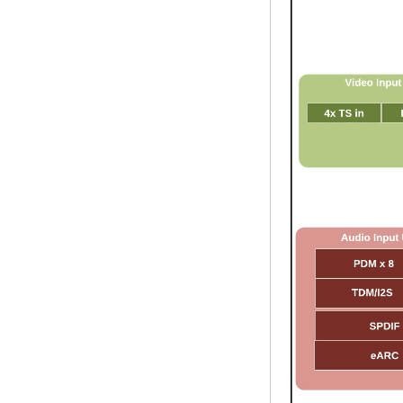
Player & Game
Android TV Box mit
Android 6.0
Marshmallow 2G
DDR3 16G EMMC
Dual-Band AC WiFi
Support Kodi
YouTube Netflix
Facebook und viele
weitere-OneNuts
Nut 1 Blue
Android TV Box
Gigabit Ethernet
Android Smart TV
Box
Amlogic S905X
Quad Core
Development Board
Open Source DIY
TV Box
Amlogic S905
Android TV Box
4K2K Ultra Full HD
MALI-450 bis 750
MHz Android 5.1