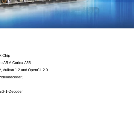
X Chip
re ARM Cortex-A55
 Vulkan 1.2 und OpenCL 2.0
-Videodecoder;
EG-1-Decoder
m