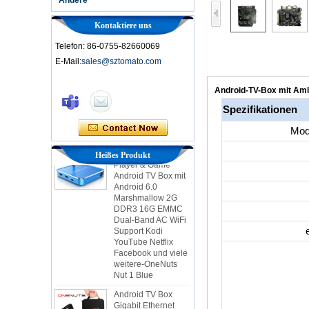
Kontaktiere uns
Telefon: 86-0755-82660069
E-Mail:
sales@sztomato.com
Smart TV Box Ott
Android 4.4 Kikat
Android-TV-Box mit Am
TV Box MXQ
Spezifikationen
2-in-1 Octa Core
Mode
Streaming Media
Player & Game
Heißes Produkt
Android TV Box mit
Android 6.0
Marshmallow 2G
DDR3 16G EMMC
Dual-Band AC WiFi
Support Kodi
YouTube Netflix
Facebook und viele
weitere-OneNuts
Nut 1 Blue
Android TV Box
Gigabit Ethernet
Android Smart TV
Box