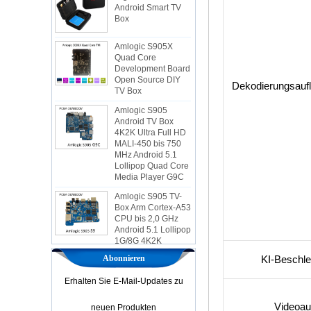
Amlogic S905X
Quad Core
Development Board
Open Source DIY
TV Box
Dekodierungsauf
Amlogic S905
Android TV Box
4K2K Ultra Full HD
MALI-450 bis 750
MHz Android 5.1
Lollipop Quad Core
Media Player G9C
Amlogic S905 TV-
Box Arm Cortex-A53
CPU bis 2,0 GHz
Android 5.1 Lollipop
1G/8G 4K2K
Android TV-Box
Media Player S9
Abonnieren
KI-Beschle
Der neueste
Amlogic S905X TV -
Erhalten Sie E-Mail-Updates zu
Box Android 6.0 OS
Amlogic S905X TV -
Videoa
Box Quad Core OTT
neuen Produkten