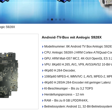
logic S928X
Android-TV-Box mit Amlogic S928X
Modellnummer: 8K Android TV Box Amlogic S928
CPU: Amlogic S928X-J ARM Cortex-A76Quad-Co
GPU: ARM Mali-G57 MC2, 4K-GUI OpenGL ES 3.2,
VPU: 8Kp60 H.265, AV1, VP9, ​​AVS3/AVS2 10-Bit
4Kp60 H.264-Decoder,
1080p60 MPEG-4, WMV/VC-1, AVS, MPEG-2, MP
4Kp60 H.265/H.264-Encoder mit geringer Latenz
KI-Beschleuniger – Bis zu 3,2 TOPS
Herstellungsprozess – 12 nm
RAM – Bis zu 8 GB LPDDR4/4X,
Betriebssystem: Android 11, 32-Bit-Betriebssyste