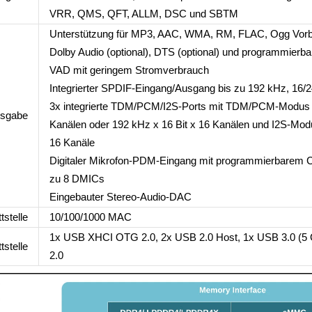
VRR, QMS, QFT, ALLM, DSC und SBTM
Unterstützung für MP3, AAC, WMA, RM, FLAC, Ogg Vorb
Dolby Audio (optional), DTS (optional) und programmierba
VAD mit geringem Stromverbrauch
Integrierter SPDIF-Eingang/Ausgang bis zu 192 kHz, 16/2
3x integrierte TDM/PCM/I2S-Ports mit TDM/PCM-Modus bi
usgabe
Kanälen oder 192 kHz x 16 Bit x 16 Kanälen und I2S-Modu
16 Kanäle
Digitaler Mikrofon-PDM-Eingang mit programmierbarem CI
zu 8 DMICs
Eingebauter Stereo-Audio-DAC
stelle
10/100/1000 MAC
1x USB XHCI OTG 2.0, 2x USB 2.0 Host, 1x USB 3.0 (5 Gb
stelle
2.0