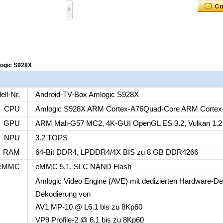
logic S928X
ll-Nr.
Android-TV-Box Amlogic S928X
CPU
Amlogic S928X ARM Cortex-A76Quad-Core ARM Cortex
GPU
ARM Mali-G57 MC2, 4K-GUI OpenGL ES 3.2, Vulkan 1.2
NPU
3.2 TOPS
RAM
64-Bit DDR4, LPDDR4/4X BIS zu 8 GB DDR4266
eMMC
eMMC 5.1, SLC NAND Flash
Amlogic Video Engine (AVE) mit dedizierten Hardware-D
Dekodierung von
AV1 MP-10 @ L6.1 bis zu 8Kp60
VP9 Profile-2 @ 6.1 bis zu 8Kp60