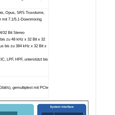
is, Opus, SRS Truvolume,
r mit 7.1/5.1-Downmixing
4/32 Bit Stereo
s zu 48 kHz x 32 Bit x 32
s bis zu 384 kHz x 32 Bit x
C, LPF, HPF, unterstützt bis
it/s), gemultiplext mit PCIe