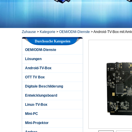
Zuhause
>
Kategorie
>
OEM/ODM-Dienste
>
Android-TV-Box mit Am
Durchsuche Kategorien
OEM/ODM-Dienste
Lösungen
Android-TV-Box
OTT TV Box
Digitale Beschilderung
Entwicklungsboard
Linux-TV-Box
Mini-PC
Mini-Projektor
Andere