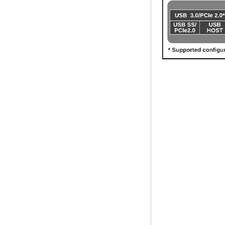
Lollipop Quad Core
Media Player G9C
Amlogic S905 TV-
Box Arm Cortex-A53
CPU bis 2,0 GHz
Android 5.1 Lollipop
1G/8G 4K2K
Android TV-Box
Media Player S9
Der neueste
Amlogic S905X TV -
Box Android 6.0 OS
Amlogic S905X TV -
Box Quad Core OTT
TV Box VP9 H.265
Smart TV Box X96
Android -TV -Box
mit 3G/4G SIM -
Kartensteckplatz,
Full HD Media
Player -Lieferant
Android 6.0
Marshmallow
Amlogic S905X TV
Box Quad Core TV -