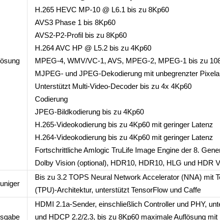
H.265 HEVC MP-10 @ L6.1 bis zu 8Kp60
AVS3 Phase 1 bis 8Kp60
AVS2-P2-Profil bis zu 8Kp60
H.264 AVC HP @ L5.2 bis zu 4Kp60
lösung
MPEG-4, WMV/VC-1, AVS, MPEG-2, MPEG-1 bis zu 10
MJPEG- und JPEG-Dekodierung mit unbegrenzter Pixela
Unterstützt Multi-Video-Decoder bis zu 4x 4Kp60
Codierung
JPEG-Bildkodierung bis zu 4Kp60
H.265-Videokodierung bis zu 4Kp60 mit geringer Latenz
H.264-Videokodierung bis zu 4Kp60 mit geringer Latenz
Fortschrittliche Amlogic TruLife Image Engine der 8. Gener
Dolby Vision (optional), HDR10, HDR10, HLG und HDR Vi
Bis zu 3.2 TOPS Neural Network Accelerator (NNA) mit T
uniger
(TPU)-Architektur, unterstützt TensorFlow und Caffe
HDMI 2.1a-Sender, einschließlich Controller und PHY, u
usgabe
und HDCP 2.2/2.3, bis zu 8Kp60 maximale Auflösung mit 