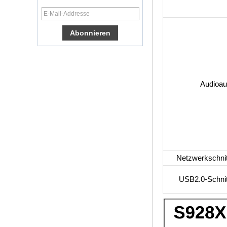
TV Box VP9 H.265
Smart TV Box X96
Android -TV -Box
mit 3G/4G SIM -
Kartensteckplatz,
Full HD Media
Player -Lieferant
Android 6.0
Marshmallow
Audioa
Amlogic S905X TV
Box Quad Core TV -
Box OTT Smart TV
Box X96
Android 10
Allwinner Quad
Core H313 Multi-
Core G31 GPU
Netzwerkschnitt
X96Q TV Box
Smart TV Box Ott
USB2.0-Schnitt
Android 4.4 Kikat
TV Box MXQ
2-in-1 Octa Core
Streaming Media