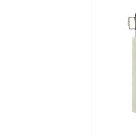
Box OTT Smart TV
Box X96
Android 10
Allwinner Quad
Core H313 Multi-
Core G31 GPU
X96Q TV Box