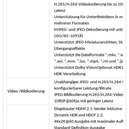
H.265/H.264-Videokodierung bis zu 1080P
Latenz
Unterstützung für Untertitelvideos in meh
mehreren Formaten
MJPEG- und JPEG-Dekodierung mit unbegre
(ISO/IEC-10918)
Unterstützt JPEG-Miniaturansichten, Skali
Übergangseffekte
Unterstützt die Dateiformate *.mkv, *.wmv
*.avi, *.mov, *.iso, *.mp4, *.rm und *.jpg
Unterstützt Dolby VisionOptional, HDR10
HDR-Verarbeitung
Unabhängiger JPEG- und H.265/H.264-Enc
konfigurierbarer Leistung/Bitrate
Video-/Bildkodierung
JPEG-Bildkodierung H.265/H.264-Videokodi
1080P@60fps mit geringer Latenz
Eingebauter HDMI 2.1-Sender inklusive Con
Dynamic HDR und HDCP 2.2,
4Kx2K@60 Ausgabe mit maximaler Auflös
Standard-Definition-Ausgabe