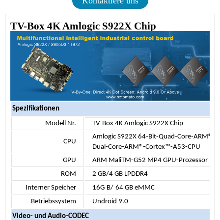
Kontaktiere uns
TV-Box 4K Amlogic S922X Chip
Spezifikationen
Modell Nr.
TV-Box 4K Amlogic S922X Chip
Amlogic S922X 64-Bit-Quad-Core-ARM®-
CPU
Dual-Core-ARM®-Cortex™-A53-CPU
GPU
ARM MaliTM-G52 MP4 GPU-Prozessor
ROM
2 GB/4 GB LPDDR4
Interner Speicher
16G
B/
64 GB eMMC
Betriebssystem
Undroid 9.0
Video- und Audio-CODEC