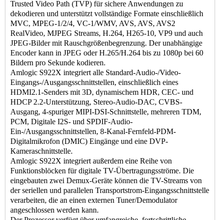
Trusted Video Path (TVP) für sichere Anwendungen zu
dekodieren und unterstützt vollständige Formate einschließlich
MVC, MPEG-1/2/4, VC-1/WMV, AVS, AVS, AVS2
RealVideo, MJPEG Streams, H.264, H265-10, VP9 und auch
JPEG-Bilder mit Rauschgrößenbegrenzung. Der unabhängige
Encoder kann in JPEG oder H.265/H.264 bis zu 1080p bei 60
Bildern pro Sekunde kodieren.
Amlogic S922X integriert alle Standard-Audio-/Video-
Eingangs-/Ausgangsschnittstellen, einschließlich eines
HDMI2.1-Senders mit 3D, dynamischem HDR, CEC- und
HDCP 2.2-Unterstützung, Stereo-Audio-DAC, CVBS-
Ausgang, 4-spuriger MIPI-DSI-Schnittstelle, mehreren TDM,
PCM, Digitale I2S- und SPDIF-Audio-
Ein-/Ausgangsschnittstellen, 8-Kanal-Fernfeld-PDM-
Digitalmikrofon (DMIC) Eingänge und eine DVP-
Kameraschnittstelle.
Amlogic S922X integriert außerdem eine Reihe von
Funktionsblöcken für digitale TV-Übertragungsströme. Die
eingebauten zwei Demux-Geräte können die TV-Streams von
der seriellen und parallelen Transportstrom-Eingangsschnittstelle
verarbeiten, die an einen externen Tuner/Demodulator
angeschlossen werden kann.
Der Prozessor verfügt über umfangreiche, fortschrittliche