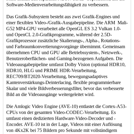
Software-Medienverarbeitungsfähigkeit zu verbessern.
Das Grafik-Subsystem besteht aus zwei Grafik-Engines und
einer flexiblen Video-/Grafik-Ausgabepipeline. Die ARM Mali-
G52 MP4-GPU verarbeitet alle OpenGL ES 3.2 Vulkan 1.0-
und OpenCL 2.0-Grafikprogramme, während der 2.5D-
Grafikprozessor zusätzliche Skalierungs-, Alpha-, Rotations-
und Farbraumkonvertierungsvorgänge übernimmt. Gemeinsam
übernehmen CPU und GPU alle Betriebssystem-, Netzwerk-,
Benutzeroberflächen- und Gaming-bezogenen Aufgaben. Die
Videoausgabepipeline umfasst Dolby Vision (optional HDR10,
HDR10, HLG und PRIME HDR-Verarbeitung,
REC709/BT2020-Verarbeitung, bewegungsadaptives
Kantenverstärkungs-Deinterlacing, flexible programmierbare
Skalar und viele Bildverbesserungsfilter, bevor das verbesserte
Bild an die Videoausgänge weitergeleitet wird.
Die Amlogic Video Engine (AVE-10) entlastet die Cortex-A53-
CPUs von der gesamten Video-CODEC-Verarbeitung. Es
umfasst einen dedizierten Hardware-Video-Decoder und -
Encoder. AVE-10 ist in der Lage, Videos mit einer Auflösung
von 4Kx2K bei 75 Bildern pro Sekunde mit vollständigem