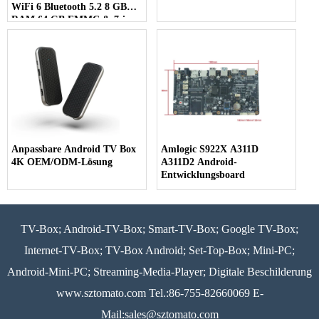
WiFi 6 Bluetooth 5.2 8 GB
RAM 64 GB EMMC & 7-in-
1-Multi-Screen-Display
Anpassbare Android TV Box
Amlogic S922X A311D
4K OEM/ODM-Lösung
A311D2 Android-
Entwicklungsboard
TV-Box; Android-TV-Box; Smart-TV-Box; Google TV-Box;
Internet-TV-Box; TV-Box Android; Set-Top-Box; Mini-PC;
Android-Mini-PC; Streaming-Media-Player; Digitale Beschilderung
www.sztomato.com
Tel.:86-755-82660069 E-
Mail:
sales@sztomato.com