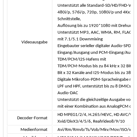
Unterstützt alle Standard-SD/HD/FHD-Vid
480i/p, 576i/p, 720p, 1080i/p und 4Kx2
Schnittstelle,
Auflösung bis zu 1920*1080 mit Drehung u
Unterstützt MP3, AAC, WMA, RM, FLAC, O
mit 7.1/5.1 Downmixing
Videoausgabe
Eingebauter serieller digitaler Audio-SPDIF
Eingang/Ausgang und PCM-Eingang/Aus
TDM/PCM/I2S-Hafens mit
TDM/PCM-Modus bis zu 84 kHz x 32 Bit x 8
Bit x 32 Kanäle
and
I2S-Modus bis zu
384 kH
Digitale Mikrofon-PDM-Spracheingabe mit
LPF und HPF, unterstützt bis zu 8 DMICs
E
Audio-DAC
Unterstützt die gleichzeitige Ausgabe von 
mit einer Kombination aus AnalogPCM od
HD MPEG1/2/4, H.265/HEVC, HD AVC/VC
Decoder-Format
Xvid/DivX3/4/5/6, RealVideo8/9/10
Medienformat
Avi/Rm/Rmvb/Ts/Vob/Mkv/Mov/ISO/wmv