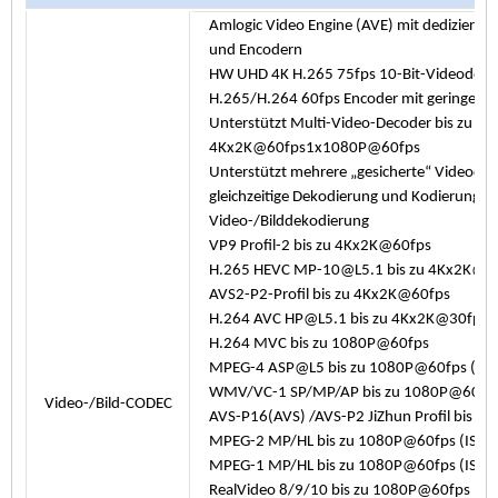
Amlogic Video Engine (AVE) mit dediziert
und Encodern
HW UHD 4K H.265 75fps 10-Bit-Videodec
H.265/H.264 60fps Encoder mit geringer L
Unterstützt Multi-Video-Decoder bis zu
4Kx2K@60fps1x1080P@60fps
Unterstützt mehrere „gesicherte“ Videode
gleichzeitige Dekodierung und Kodierung
Video-/Bilddekodierung
VP9 Profil-2 bis zu 4Kx2K@60fps
H.265 HEVC MP-10@L5.1 bis zu 4Kx2K@6
AVS2-P2-Profil bis zu 4Kx2K@60fps
H.264 AVC HP@L5.1 bis zu 4Kx2K@30fps
H.264 MVC bis zu 1080P@60fps
MPEG-4 ASP@L5 bis zu 1080P@60fps (IS
WMV/VC-1 SP/MP/AP bis zu 1080P@60fp
Video-/Bild-CODEC
AVS-P16(AVS) /AVS-P2 JiZhun Profil bis 
MPEG-2 MP/HL bis zu 1080P@60fps (ISO-
MPEG-1 MP/HL bis zu 1080P@60fps (ISO-
RealVideo 8/9/10 bis zu 1080P@60fps