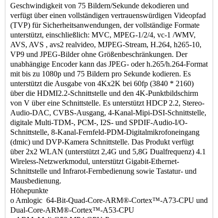
Geschwindigkeit von 75 Bildern/Sekunde dekodieren und
verfügt über einen vollständigen vertrauenswürdigen Videopfad
(TVP) für Sicherheitsanwendungen, der vollständige Formate
unterstützt, einschließlich: MVC, MPEG-1/2/4, vc-1 /WMV,
AVS, AVS , avs2 realvideo, MJPEG-Stream, H.264, h265-10,
VP9 und JPEG-Bilder ohne Größenbeschränkungen. Der
unabhängige Encoder kann das JPEG- oder h.265/h.264-Format
mit bis zu 1080p und 75 Bildern pro Sekunde kodieren. Es
unterstützt die Ausgabe von 4Kx2K bei 60fp (3840 * 2160)
über die HDMI2.2-Schnittstelle und den 4K-Punktbildschirm
von V über eine Schnittstelle. Es unterstützt HDCP 2.2, Stereo-
Audio-DAC, CVBS-Ausgang, 4-Kanal-Mipi-DSI-Schnittstelle,
digitale Multi-TDM-, PCM-, I2S- und SPDIF-Audio-I/O-
Schnittstelle, 8-Kanal-Fernfeld-PDM-Digitalmikrofoneingang
(dmic) und DVP-Kamera Schnittstelle. Das Produkt verfügt
über 2x2 WLAN (unterstützt 2,4G und 5,8G Dualfrequenz) 4.1
Wireless-Netzwerkmodul, unterstützt Gigabit-Ethernet-
Schnittstelle und Infrarot-Fernbedienung sowie Tastatur- und
Mausbedienung.
Höhepunkte
o Amlogic 64-Bit-Quad-Core-ARM®-Cortex™-A73-CPU und
Dual-Core-ARM®-Cortex™-A53-CPU