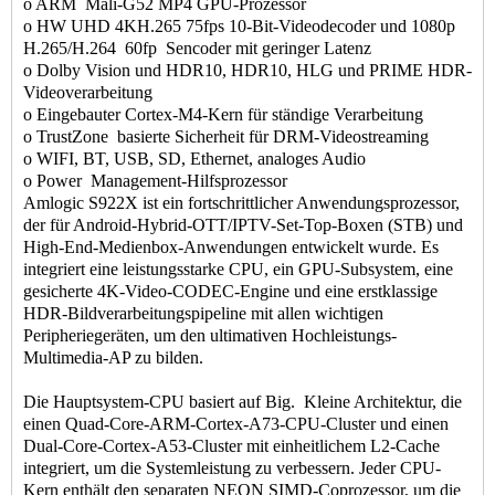
o ARM Mali-G52 MP4 GPU-Prozessor
o HW UHD 4KH.265 75fps 10-Bit-Videodecoder und 1080p
H.265/H.264 60fp Sencoder mit geringer Latenz
o Dolby Vision und HDR10, HDR10, HLG und PRIME HDR-
Videoverarbeitung
o Eingebauter Cortex-M4-Kern für ständige Verarbeitung
o TrustZone basierte Sicherheit für DRM-Videostreaming
o WIFI, BT, USB, SD, Ethernet, analoges Audio
o Power Management-Hilfsprozessor
Amlogic S922X ist ein fortschrittlicher Anwendungsprozessor,
der für Android-Hybrid-OTT/IPTV-Set-Top-Boxen (STB) und
High-End-Medienbox-Anwendungen entwickelt wurde. Es
integriert eine leistungsstarke CPU, ein GPU-Subsystem, eine
gesicherte 4K-Video-CODEC-Engine und eine erstklassige
HDR-Bildverarbeitungspipeline mit allen wichtigen
Peripheriegeräten, um den ultimativen Hochleistungs-
Multimedia-AP zu bilden.
Die Hauptsystem-CPU basiert auf Big. Kleine Architektur, die
einen Quad-Core-ARM-Cortex-A73-CPU-Cluster und einen
Dual-Core-Cortex-A53-Cluster mit einheitlichem L2-Cache
integriert, um die Systemleistung zu verbessern. Jeder CPU-
Kern enthält den separaten NEON SIMD-Coprozessor, um die