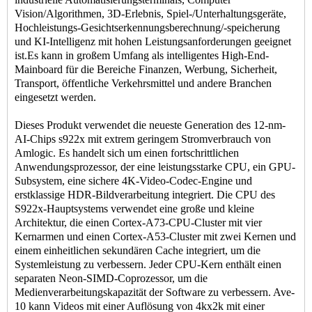
Vision/Algorithmen, 3D-Erlebnis, Spiel-/Unterhaltungsgeräte,
Hochleistungs-Gesichtserkennungsberechnung/-speicherung
und KI-Intelligenz mit hohen Leistungsanforderungen geeignet
ist.Es kann in großem Umfang als intelligentes High-End-
Mainboard für die Bereiche Finanzen, Werbung, Sicherheit,
Transport, öffentliche Verkehrsmittel und andere Branchen
eingesetzt werden.
Dieses Produkt verwendet die neueste Generation des 12-nm-
AI-Chips s922x mit extrem geringem Stromverbrauch von
Amlogic. Es handelt sich um einen fortschrittlichen
Anwendungsprozessor, der eine leistungsstarke CPU, ein GPU-
Subsystem, eine sichere 4K-Video-Codec-Engine und
erstklassige HDR-Bildverarbeitung integriert. Die CPU des
S922x-Hauptsystems verwendet eine große und kleine
Architektur, die einen Cortex-A73-CPU-Cluster mit vier
Kernarmen und einen Cortex-A53-Cluster mit zwei Kernen und
einem einheitlichen sekundären Cache integriert, um die
Systemleistung zu verbessern. Jeder CPU-Kern enthält einen
separaten Neon-SIMD-Coprozessor, um die
Medienverarbeitungskapazität der Software zu verbessern. Ave-
10 kann Videos mit einer Auflösung von 4kx2k mit einer