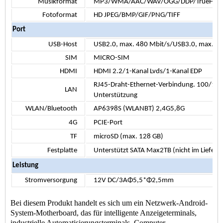
Musikformat
MP3/WMA/AAC/WAV/OGG/DDP/TrueHD/H
Fotoformat
HD JPEG/BMP/GIF/PNG/TIFF
Port
USB-Host
USB2.0, max. 480 Mbit/s/USB3.0, max. 5,1
SIM
MICRO-SIM
HDMI
HDMI 2.2/1-Kanal Lvds/1-Kanal EDP
RJ45-Draht-Ethernet-Verbindung. 100/10
LAN
Unterstützung
WLAN/Bluetooth
AP6398S (WLANBT) 2,4G5,8G
4G
PCIE-Port
TF
microSD (max. 128 GB)
Festplatte
Unterstützt SATA Max2TB (nicht im Lieferu
Leistung
Stromversorgung
12V DC/3AΦ5,5*Φ2,5mm
Bei diesem Produkt handelt es sich um ein Netzwerk-Android-
System-Motherboard, das für intelligente Anzeigeterminals,
industrielle Automatisierungsterminals, Computer